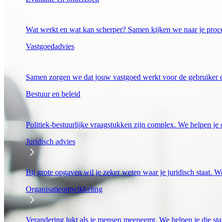
Wat werkt en wat kan scherper? Samen kijken we naar je proc
Vastgoedadvies
Samen zorgen we dat jouw vastgoed werkt voor de gebruiker én
Bestuur en beleid
Politiek-bestuurlijke vraagstukken zijn complex. We helpen je o
Juridisch advies
Bij grote opgaven wil je zeker weten waar je juridisch staat. We
Organisatieontwikkeling
Verandering lukt als je mensen meeneemt. We helpen je die stap