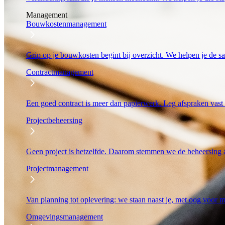
Management
Bouwkostenmanagement
Grip op je bouwkosten begint bij overzicht. We helpen je de s
Contractmanagement
Een goed contract is meer dan papierwerk. Leg afspraken vast
Projectbeheersing
Geen project is hetzelfde. Daarom stemmen we de beheersing 
Projectmanagement
Van planning tot oplevering: we staan naast je, met oog voor
Omgevingsmanagement