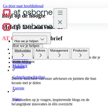
Ga door naar hoofdinhoud
Blijf op de hoogte
Meld je hier aan voor de
AT Osborne
nieuwsbrief
Hoe we je helpen
Hoe we je helpen
Hoe we je helpen
Werkvelden
Advies
Management
Producten
Wie we zijn
Het laatste nieuws, inspirerende events en trainingen die je
Werken bij
verder brengen
Werkvelden
Kennisbank
Mobiliteit
Contact
Gebiedsontwikkeling
Directe inzichten van onze adviseurs en juristen die hun
kennis met je delen
Energie
Water
Antwoorden op je vragen, inspirerende blogs en de
belangrijkste innovaties in één overzicht