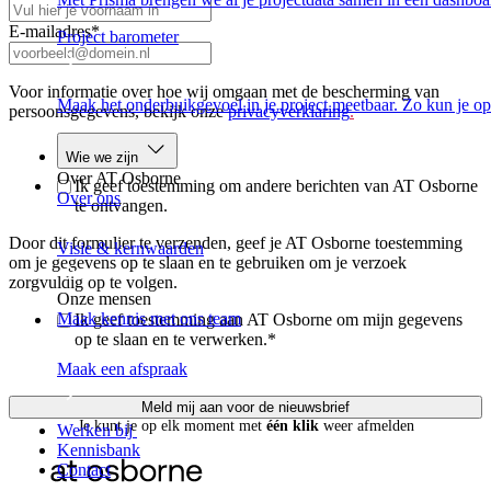
E-mailadres
*
Project barometer
Voor informatie over hoe wij omgaan met de bescherming van
Maak het onderbuikgevoel in je project meetbaar. Zo kun je op
persoonsgegevens, bekijk onze
privacyverklaring
.
Wie we zijn
Over AT Osborne
Ik geef toestemming om andere berichten van AT Osborne
Over ons
te ontvangen.
Door dit formulier te verzenden, geef je AT Osborne toestemming
Visie & kernwaarden
om je gegevens op te slaan en te gebruiken om je verzoek
zorgvuldig op te volgen.
Onze mensen
Maak kennis met ons team
Ik geef toestemming aan AT Osborne om mijn gegevens
op te slaan en te verwerken.
*
Maak een afspraak
Je kunt je op elk moment met
één klik
weer afmelden
Werken bij
Kennisbank
Contact