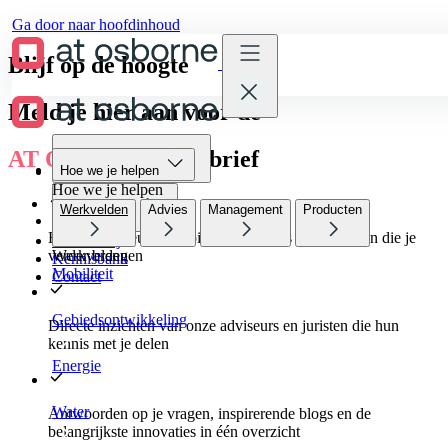
Ga door naar hoofdinhoud
Blijf op de hoogte
Meld je hier aan voor de
AT Osborne
nieuwsbrief
Hoe we je helpen
Hoe we je helpen
Hoe we je helpen
Werkvelden
Advies
Management
Producten
Wie we zijn
Het laatste nieuws, inspirerende events en trainingen die je
Werken bij
verder brengen
Werkvelden
Kennisbank
Mobiliteit
Contact
Gebiedsontwikkeling
Directe inzichten van onze adviseurs en juristen die hun
kennis met je delen
Energie
Water
Antwoorden op je vragen, inspirerende blogs en de
belangrijkste innovaties in één overzicht