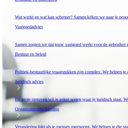
Wat werkt en wat kan scherper? Samen kijken we naar je proc
Vastgoedadvies
Samen zorgen we dat jouw vastgoed werkt voor de gebruiker én
Bestuur en beleid
Politiek-bestuurlijke vraagstukken zijn complex. We helpen je o
Juridisch advies
Bij grote opgaven wil je zeker weten waar je juridisch staat. We
Organisatieontwikkeling
Verandering lukt als je mensen meeneemt. We helpen je die stap