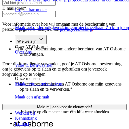
E-mailadres
*
Project barometer
Voor informatie over hoe wij omgaan met de bescherming van
Maak het onderbuikgevoel in je project meetbaar. Zo kun je op
persoonsgegevens, bekijk onze
privacyverklaring
.
Wie we zijn
Over AT Osborne
Ik geef toestemming om andere berichten van AT Osborne
Over ons
te ontvangen.
Door dit formulier te verzenden, geef je AT Osborne toestemming
Visie & kernwaarden
om je gegevens op te slaan en te gebruiken om je verzoek
zorgvuldig op te volgen.
Onze mensen
Maak kennis met ons team
Ik geef toestemming aan AT Osborne om mijn gegevens
op te slaan en te verwerken.
*
Maak een afspraak
Je kunt je op elk moment met
één klik
weer afmelden
Werken bij
Kennisbank
Contact