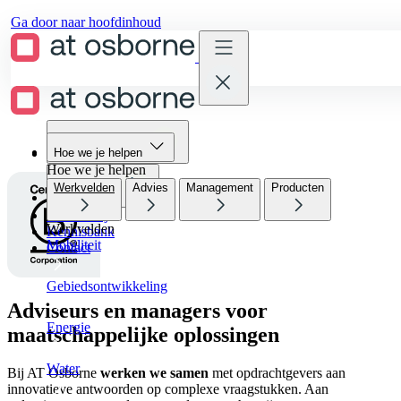
Ga door naar hoofdinhoud
Hoe we je helpen
Hoe we je helpen
Hoe we je helpen
Werkvelden
Advies
Management
Producten
Wie we zijn
Werken bij
Werkvelden
Kennisbank
Mobiliteit
Contact
Gebiedsontwikkeling
Adviseurs en managers voor
Energie
maatschappelijke oplossingen
Water
Bij AT Osborne
werken we samen
met opdrachtgevers aan
innovatieve antwoorden op complexe vraagstukken. Aan