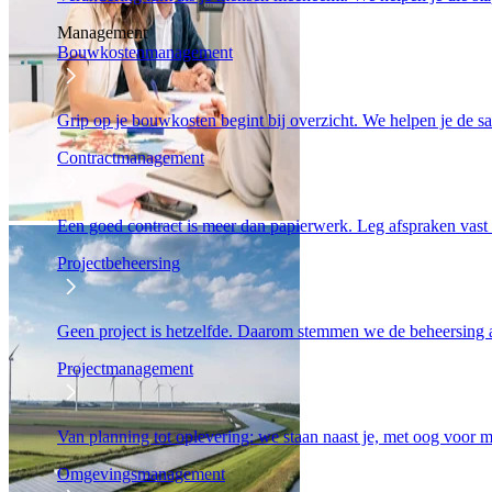
Management
Bouwkostenmanagement
Grip op je bouwkosten begint bij overzicht. We helpen je de s
Contractmanagement
Een goed contract is meer dan papierwerk. Leg afspraken vast
Projectbeheersing
Geen project is hetzelfde. Daarom stemmen we de beheersing 
Projectmanagement
Van planning tot oplevering: we staan naast je, met oog voor
Omgevingsmanagement