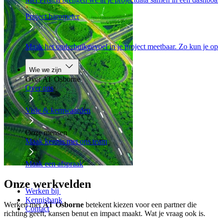
Project barometer
Maak het onderbuikgevoel in je project meetbaar. Zo kun je op
Wie we zijn
Over AT Osborne
Over ons
Visie & kernwaarden
Onze mensen
Maak kennis met ons team
Maak een afspraak
Onze werkvelden
Werken bij
Kennisbank
Werken met
AT Osborne
betekent kiezen voor een partner die
Contact
richting geeft, kansen benut en impact maakt. Wat je vraag ook is.