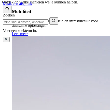
Ontdek op welke manieren we je kunnen helpen.
Maak een afspraak
Mobiliteit
Zoeken
We verbinden technologie, beleid en infrastructuur voor
duurzame oplossingen.
Voer een zoekterm in.
Lees meer