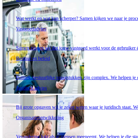
Wat werkt en wat kan scherper? Samen kijken we naar je proc
Vastgoedadvies
Samen zorgen we dat jouw vastgoed werkt voor de gebruiker én
Bestuur en beleid
Politiek-bestuurlijke vraagstukken zijn complex. We helpen je o
Juridisch advies
Bij grote opgaven wil je zeker weten waar je juridisch staat. We
Organisatieontwikkeling
Verandering lukt als je mensen meeneemt. We helpen je die stap