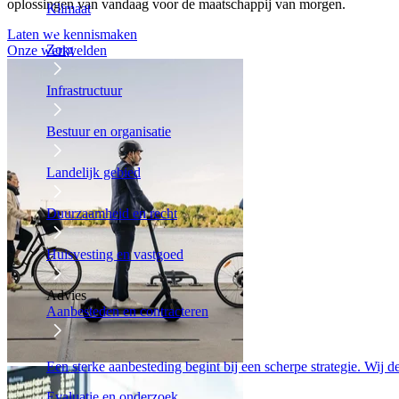
oplossingen van vandaag voor de maatschappij van morgen.
Klimaat
Laten we kennismaken
Zorg
Onze werkvelden
Infrastructuur
Bestuur en organisatie
Landelijk gebied
Duurzaamheid en recht
Huisvesting en vastgoed
Advies
Aanbesteden en contracteren
Een sterke aanbesteding begint bij een scherpe strategie. Wij 
Evaluatie en onderzoek