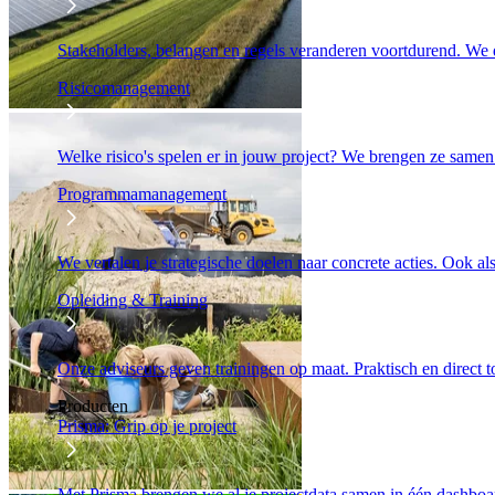
Stakeholders, belangen en regels veranderen voortdurend. We d
Risicomanagement
Welke risico's spelen er in jouw project? We brengen ze samen 
Programmamanagement
We vertalen je strategische doelen naar concrete acties. Ook al
Opleiding & Training
Onze adviseurs geven trainingen op maat. Praktisch en direct 
Producten
Prisma: Grip op je project
Met Prisma brengen we al je projectdata samen in één dashboar