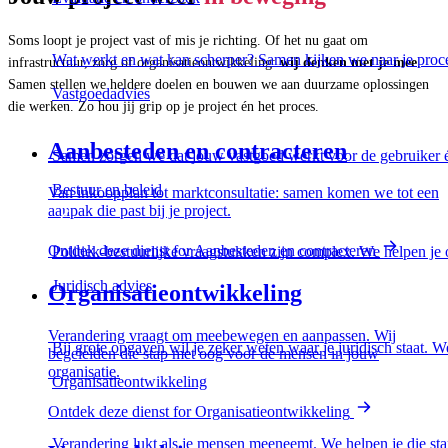
Soms loopt je project vast of mis je richting. Of het nu gaat om
Wat werkt en wat kan scherper? Samen kijken we naar je proc
infrastructuur, zorg of organisatieontwikkeling:
wij denken met je mee
.
Samen stellen we heldere doelen en bouwen we aan duurzame oplossingen
Vastgoedadvies
die werken. Zo hou jij grip op je project én het proces.
Aanbesteden en contracteren
Samen zorgen we dat jouw vastgoed werkt voor de gebruiker én
Bestuur en beleid
Van inkoopplan tot marktconsultatie: samen komen we tot een
aanpak die past bij je project.
Ontdek deze dienst
for Aanbesteden en contracteren
Politiek-bestuurlijke vraagstukken zijn complex. We helpen je o
Juridisch advies
Organisatieontwikkeling
Verandering vraagt om meebewegen en aanpassen. Wij
Bij grote opgaven wil je zeker weten waar je juridisch staat. We
begeleiden die stap met oog voor de mensen in jouw
organisatie.
Organisatieontwikkeling
Ontdek deze dienst
for Organisatieontwikkeling
Verandering lukt als je mensen meeneemt. We helpen je die stap