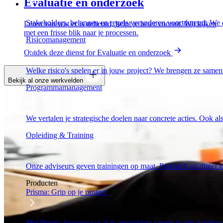
Evaluatie en onderzoek
Stakeholders, belangen en regels veranderen voortdurend. We d
Leren van wat er is gebeurd, helpt je beter vooruit. Wij kijken
met een frisse blik naar je processen.
Risicomanagement
Ontdek deze dienst
for Evaluatie en onderzoek
Welke risico's spelen er in jouw project? We brengen ze samen 
Bekijk al onze werkvelden
Programmamanagement
We vertalen je strategische doelen naar concrete acties. Ook al
Opleiding & Training
Onze adviseurs geven trainingen op maat. Praktisch en direct 
Producten
Prisma: Grip op je project
Met Prisma brengen we al je projectdata samen in één dashboar