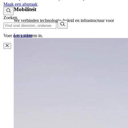
Maak een afspraak
Mobiliteit
Zoeken
We verbinden technologie, beleid en infrastructuur voor
duurzame oplossingen.
Lees meer
Voer een zoekterm in.