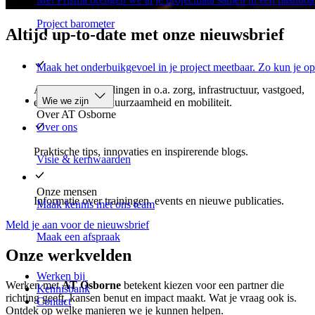
Project barometer
Altijd up-to-date met onze nieuwsbrief
Maak het onderbuikgevoel in je project meetbaar. Zo kun je op
Actuele ontwikkelingen in o.a. zorg, infrastructuur, vastgoed,
Wie we zijn
energie, bestuur, duurzaamheid en mobiliteit.
Over AT Osborne
Over ons
Praktische tips, innovaties en inspirerende blogs.
Visie & kernwaarden
Onze mensen
Informatie over trainingen, events en nieuwe publicaties.
Maak kennis met ons team
Meld je aan voor de nieuwsbrief
Maak een afspraak
Onze werkvelden
Werken bij
Werken met
AT Osborne
betekent kiezen voor een partner die
Kennisbank
richting geeft, kansen benut en impact maakt. Wat je vraag ook is.
Contact
Ontdek op welke manieren we je kunnen helpen.