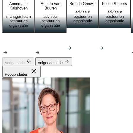
Annemarie
Arie Jo van
Brenda Grinwis
Felice Smeets
Kalshoven
Buuren
adviseur
adviseur
manager team
adviseur
bestuur en
bestuur en
bestuur en
bestuur en
organisatie
organisatie
organisatie
organisatie
Vorige slide
Volgende slide
Popup sluiten