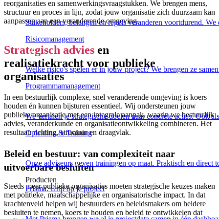
reorganisaties en samenwerkingsvraagstukken. We brengen mens,
structuur en proces in lijn, zodat jouw organisatie zich duurzaam kan
aanpassen aan een veranderende omgeving.
Stakeholders, belangen en regels veranderen voortdurend. We d
Risicomanagement
Strategisch advies
en
realisatiekracht voor publieke
Welke risico's spelen er in jouw project? We brengen ze samen 
organisaties
Programmamanagement
In een bestuurlijk complexe, snel veranderende omgeving is koers
houden én kunnen bijsturen essentieel. Wij ondersteunen jouw
publieke organisatie met een integrale aanpak, waarin we bestuurlijk
We vertalen je strategische doelen naar concrete acties. Ook al
advies, veranderkunde en organisatieontwikkeling combineren. Het
resultaat: richting, structuur en draagvlak.
Opleiding & Training
Beleid en bestuur: van complexiteit naar
Onze adviseurs geven trainingen op maat. Praktisch en direct 
uitvoerbare besluiten
Producten
Steeds meer publieke organisaties moeten strategische keuzes maken
Prisma: Grip op je project
met politieke, maatschappelijke en organisatorische impact. In dat
krachtenveld helpen wij bestuurders en beleidsmakers om heldere
besluiten te nemen, koers te houden en beleid te ontwikkelen dat
Met Prisma brengen we al je projectdata samen in één dashboar