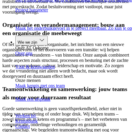
realistisch en uitvoerbaar is. We combineren bestuurlijke sensitiviteit
met proceskracht. Zodat besluitvorming niet vastloopt, maar juist
Project barometer
vooruitgang brengt.
Organisatie en verandermanagement: bouw aan
Maak het onderbuikgevoel in je project meetbaar. Zo kun je op
een organisatie die meebeweegt
Wie we zijn
Of het nu gaat om een reorganisatie, het inrichten van een nieuwe
Over AT Osborne
organisatievorm of het doorvoeren van een transitie: wij helpen
Over ons
organisaties te veranderen – van binnenuit. Onze aanpak combineert
harde aspecten zoals structuur, processen en besturing met de zachte
kant van veranderen: cultuur, leiderschap en motivatie. Zo zorgen
Visie & kernwaarden
we dat verandering niet alleen wordt bedacht, maar ook wordt
doorgevoerd en duurzaam effect heeft.
Onze mensen
Maak kennis met ons team
Teamontwikkeling en samenwerking: jouw teams
als motor voor duurzaam resultaat
Maak een afspraak
Goede samenwerking is geen vanzelfsprekendheid, zeker niet in
tijden van verandering of onder hoge druk. Wij helpen teams –
Werken bij
zowel intern als in ketens en programma’s – met het verbeteren van
Kennisbank
communicatie, onderlinge verhoudingen en gezamenlijk
Contact
eigenaarschap. We begeleiden teamontwikkeling met oog voor