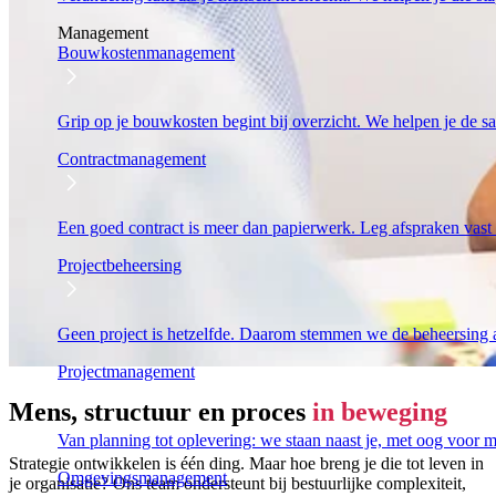
Management
Bouwkostenmanagement
Grip op je bouwkosten begint bij overzicht. We helpen je de s
Contractmanagement
Een goed contract is meer dan papierwerk. Leg afspraken vast
Projectbeheersing
Geen project is hetzelfde. Daarom stemmen we de beheersing 
Projectmanagement
Mens, structuur en proces
in beweging
Van planning tot oplevering: we staan naast je, met oog voor
Strategie ontwikkelen is één ding. Maar hoe breng je die tot leven in
Omgevingsmanagement
je organisatie? Ons team ondersteunt bij bestuurlijke complexiteit,