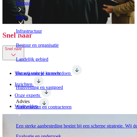
Klimaat
Zorg
Infrastructuur
Snel naar
Bestuur en organisatie
Snel naar
Landelijk gebied
Wat wij voor je kunnen doen
Duurzaamheid en recht
Inzichten
Huisvesting en vastgoed
Onze experts
Advies
Werkvelden
Aanbesteden en contracteren
Een sterke aanbesteding begint bij een scherpe strategie. Wij 
Evaluatie en onderzoek