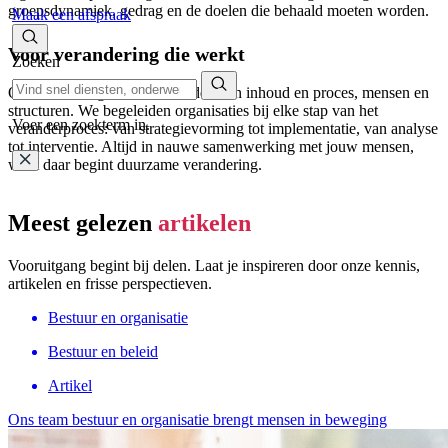
groepsdynamiek, gedrag en de doelen die behaald moeten worden.
Maak een afspraak
Voor verandering die werkt
Zoeken
Onze kracht ligt in het verbinden van inhoud en proces, mensen en
structuren. We begeleiden organisaties bij elke stap van het
Voer een zoekterm in.
veranderproces: van strategievorming tot implementatie, van analyse
tot interventie. Altijd in nauwe samenwerking met jouw mensen,
want daar begint duurzame verandering.
Meest gelezen
artikelen
Vooruitgang begint bij delen. Laat je inspireren door onze kennis,
artikelen en frisse perspectieven.
Bestuur en organisatie
Bestuur en beleid
Artikel
Ons team bestuur en organisatie brengt mensen in beweging