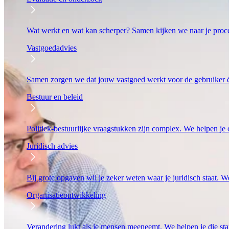
Wat werkt en wat kan scherper? Samen kijken we naar je proc
Vastgoedadvies
Samen zorgen we dat jouw vastgoed werkt voor de gebruiker én
Bestuur en beleid
Politiek-bestuurlijke vraagstukken zijn complex. We helpen je o
Juridisch advies
Bij grote opgaven wil je zeker weten waar je juridisch staat. We
Organisatieontwikkeling
Verandering lukt als je mensen meeneemt. We helpen je die stap