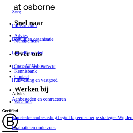
Zorg
Snel naar
Infrastructuur
Advies
Bestuur en organisatie
Management
Over ons
Landelijk gebied
Over AT Osborne
Duurzaamheid en recht
Kennisbank
Contact
Huisvesting en vastgoed
Werken bij
Advies
Aanbesteden en contracteren
Vacatures
Een sterke aanbesteding begint bij een scherpe strategie. Wij de
Evaluatie en onderzoek