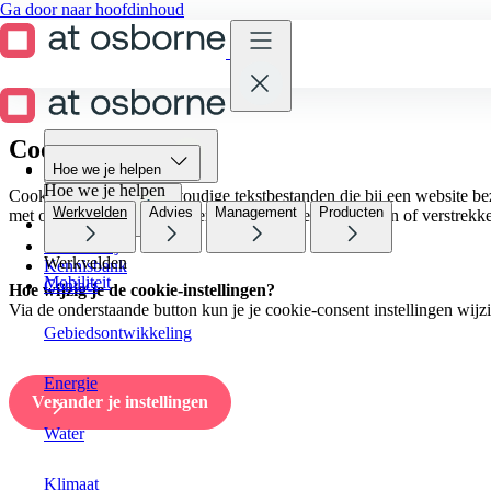
Ga door naar hoofdinhoud
Cookies
Hoe we je helpen
Hoe we je helpen
Hoe we je helpen
Cookies zijn kleine, eenvoudige tekstbestanden die bij een website b
Werkvelden
Advies
Management
Producten
met onze cookies nooit je persoonlijke gegevens opslaan of verstrekk
Wie we zijn
Werken bij
Werkvelden
Kennisbank
Mobiliteit
Contact
Hoe wijzig je de cookie-instellingen?
Via de onderstaande button kun je je cookie-consent instellingen wijz
Gebiedsontwikkeling
Energie
Verander je instellingen
Water
Klimaat