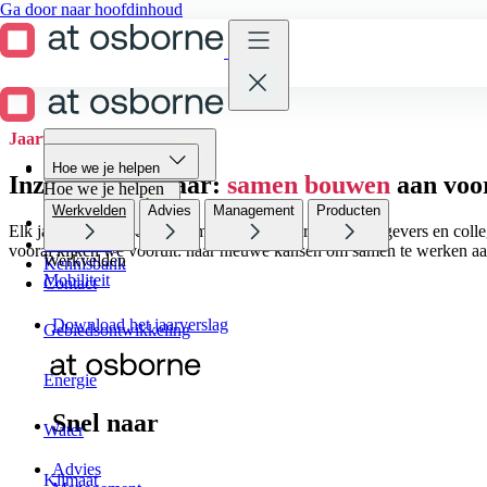
Ga door naar hoofdinhoud
Jaarverslag
Hoe we je helpen
Hoe we je helpen
Inzicht in ons jaar:
samen bouwen
aan voo
Hoe we je helpen
Werkvelden
Advies
Management
Producten
Wie we zijn
Elk jaar werken we samen met onze partners, opdrachtgevers en colleg
Werken bij
vooral kijken we vooruit: naar nieuwe kansen om samen te werken a
Werkvelden
Kennisbank
Mobiliteit
Contact
Download het jaarverslag
Gebiedsontwikkeling
Energie
Snel naar
Water
Advies
Klimaat