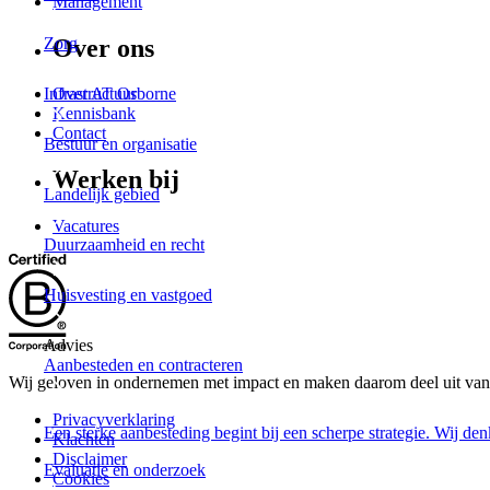
Management
Over ons
Zorg
Infrastructuur
Over AT Osborne
Kennisbank
Contact
Bestuur en organisatie
Werken bij
Landelijk gebied
Vacatures
Duurzaamheid en recht
Huisvesting en vastgoed
Advies
Aanbesteden en contracteren
Wij geloven in ondernemen met impact en maken daarom deel uit van
Privacyverklaring
Een sterke aanbesteding begint bij een scherpe strategie. Wij de
Klachten
Disclaimer
Evaluatie en onderzoek
Cookies