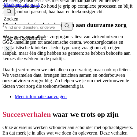
we stevige businesscases met veranderaanpakken en heldere
Maak een afspraak
projectbegeleiding. Zo houd je grip op complexe processen en blijft
je zorgaanbod passend, haalbaar en toekomstgericht.
Zoeken
Met kennis én data bouwen aan duurzame zorg
We werken voor allerlei zorgorganisaties: van ziekenhuizen en
Voer een zoekterm in.
GGZ-instellingen tot academische centra, woonzorglocaties en
specialistische klinieken. Ieder type zorg vraagt om zijn eigen
aanpak, maar één ding hebben ze gemeen: ze hebben behoefte aan
keuzes die wérken in de praktijk.
Daarbij vertrouwen we niet alleen op ervaring, maar ook op feiten.
We verzamelen data, brengen inzichten samen en onderbouwen
onze adviezen zorgvuldig. Zo helpen we je om met vertrouwen te
kiezen voor zorg die toekomstbestendig is.
Meer informatie aanvragen
Succesverhalen
waar we trots op zijn
Onze adviseurs werken schouder aan schouder met opdrachtgevers.
En dat merk je in alles wat we doen én opleveren. Deze verhalen