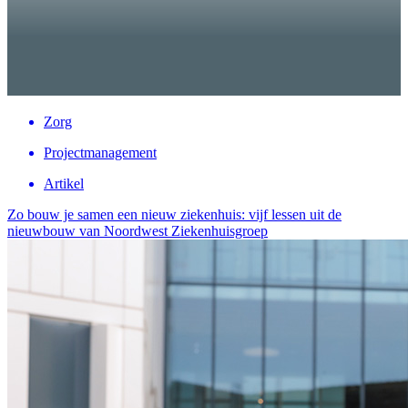
Zorg
Projectmanagement
Artikel
Zo bouw je samen een nieuw ziekenhuis: vijf lessen uit de
nieuwbouw van Noordwest Ziekenhuisgroep