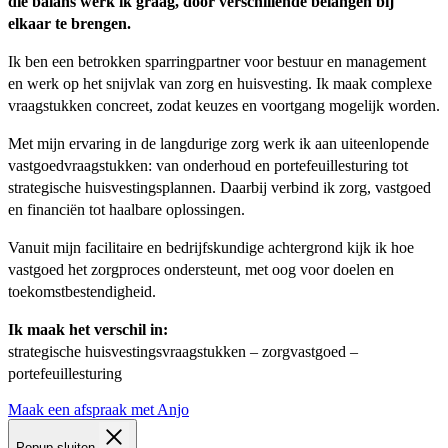
die balans werk ik graag, door verschillende belangen bij
elkaar te brengen.
Ik ben een betrokken sparringpartner voor bestuur en management
en werk op het snijvlak van zorg en huisvesting. Ik maak complexe
vraagstukken concreet, zodat keuzes en voortgang mogelijk worden.
Met mijn ervaring in de langdurige zorg werk ik aan uiteenlopende
vastgoedvraagstukken: van onderhoud en portefeuillesturing tot
strategische huisvestingsplannen. Daarbij verbind ik zorg, vastgoed
en financiën tot haalbare oplossingen.
Vanuit mijn facilitaire en bedrijfskundige achtergrond kijk ik hoe
vastgoed het zorgproces ondersteunt, met oog voor doelen en
toekomstbestendigheid.
Ik maak het verschil in:
strategische huisvestingsvraagstukken – zorgvastgoed –
portefeuillesturing
Maak een afspraak met Anjo
Popup sluiten