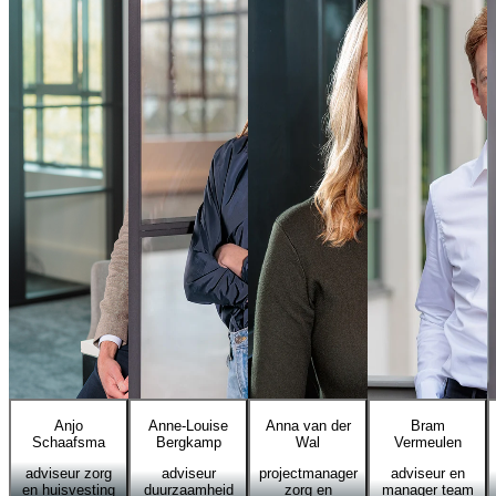
Anjo
Anne-Louise
Anna van der
Bram
Schaafsma
Bergkamp
Wal
Vermeulen
adviseur zorg
adviseur
projectmanager
adviseur en
en huisvesting
duurzaamheid
zorg en
manager team