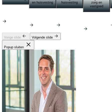
en huisvesting
huisvesting
zorg en
vastgoed
Vorige slide
Volgende slide
Popup sluiten