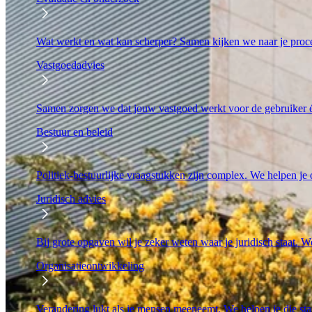
Wat werkt en wat kan scherper? Samen kijken we naar je proc
Vastgoedadvies
Samen zorgen we dat jouw vastgoed werkt voor de gebruiker én
Bestuur en beleid
Politiek-bestuurlijke vraagstukken zijn complex. We helpen je o
Juridisch advies
Bij grote opgaven wil je zeker weten waar je juridisch staat. We
Organisatieontwikkeling
Verandering lukt als je mensen meeneemt. We helpen je die stap