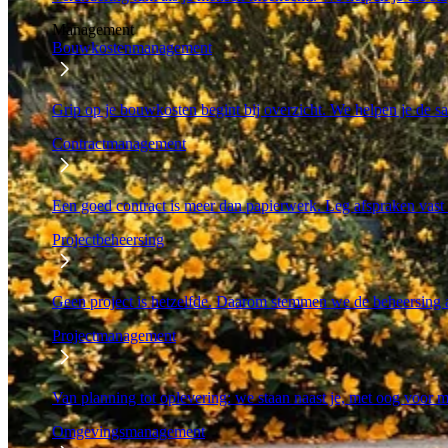
Management
Bouwkostenmanagement
Grip op je bouwkosten begint bij overzicht. We helpen je de s
Contractmanagement
Een goed contract is meer dan papierwerk. Leg afspraken vast
Projectbeheersing
Geen project is hetzelfde. Daarom stemmen we de beheersing 
Projectmanagement
Van planning tot oplevering: we staan naast je, met oog voor
Omgevingsmanagement