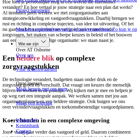
Hoe bied je persoonlijke zorg in een wereld die razendsnel
verandert? En hoe vertaal je jouw strategie naar een plan dat werkt?
Project barometer
Al tientallen jaren werken we met zorgorganisaties aan
strategieontwikkeling en vastgoedvraagstukken. Daarbij brengen we
rust en richting in complexe trajecten, van idee tot uitvoering. Of het
nu gaat om het aanpassen van vastgoed aan veranderende
Maak het onderbuikgevoel in je project meetbaar. Zo kun je op
zorgvragen, het maken van scherpe keuzes in beleid of het bouwen
aan een toekomstbestendige organisatie: we staan naast je.
Wie we zijn
Over AT Osborne
Over ons
Een
heldere blik
op complexe
zorgvraagstukken
Visie & kernwaarden
De technologie verandert, budgetten staan onder druk en de
Onze mensen
zorgvraag groeit én verschuift. Dat vraagt om keuzes die menselijk
Maak kennis met ons team
blijven én werken in de praktijk. Wij kijken met je mee en helpen je
op weg met een integrale aanpak. We werken samen met jou aan
organisatieplannen en een heldere strategie. Ook buigen we ons
Maak een afspraak
over verandervraagstukken en toekomstbestendige vastgoedplannen.
Koers houden in een complexe omgeving
Werken bij
Kennisbank
Contact
Jouw vraag gaat verder dan vastgoed of geld. Daarom combineren