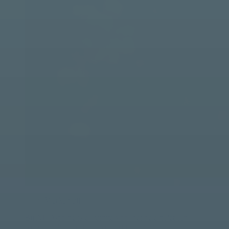
Werken bij
Bij AT Osborne is er ruimte voor het hele palet aan
werkzaamheden en dat verrijkt mij enorm