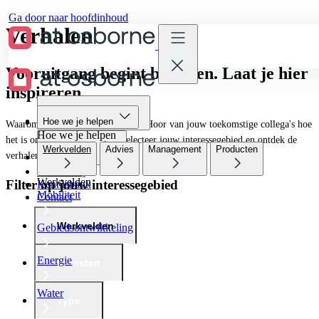
Ga door naar hoofdinhoud
Verhalen
Vooruitgang begint bij delen. Laat je hier
inspireren.
Hoe we je helpen
Hoe we je helpen
Waarom
werken bij
AT Osborne? Hoor van jouw toekomstige collega's hoe
Hoe we je helpen
het is om bij ons te werken. Selecteer jouw interessegebied en ontdek de
Werkvelden
Advies
Management
Producten
verhalen van onze collega's.
Wie we zijn
Werken bij
Werkvelden
Filter op jouw interessegebied
Kennisbank
Mobiliteit
Contact
Werkvelden
Gebiedsontwikkeling
Energie
Diensten
Water
Type