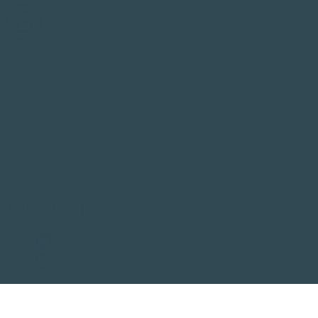
Wij geloven in ondernemen met impact en maken daarom deel uit
van de B Corp.
Privacyverklaring
Klachten
Disclaimer
Cookies
Jaarverslag
C02-prestatieladder
Volg ons op socials
LinkedIn profielpagina
Instagram profielpagina