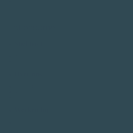
Samen met enthousiaste collega's bij een Great Place to Work
Bekijk onze vacatures
Snel naar
Advies
Management
Over ons
Over AT Osborne
Kennisbank
Contact
Werken bij
Vacatures