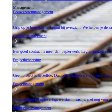
Management
Bouwkostenmanagement
Grip op je bouwkosten begint bij overzicht. We helpen je de s
Contractmanagement
Een goed contract is meer dan papierwerk. Leg afspraken vast
Projectbeheersing
Geen project is hetzelfde. Daarom stemmen we de beheersing 
Projectmanagement
Van planning tot oplevering: we staan naast je, met oog voor
Omgevingsmanagement