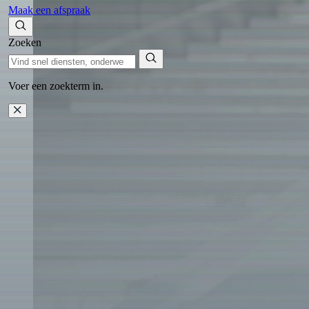
Maak een afspraak
Zoeken
Voer een zoekterm in.