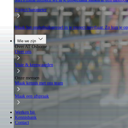
Project barometer
Maak het onderbuikgevoel in je project meetbaar. Zo kun je op
Wie we zijn
Over AT Osborne
Over ons
Visie & kernwaarden
Onze mensen
Maak kennis met ons team
Maak een afspraak
Werken bij
Kennisbank
Contact