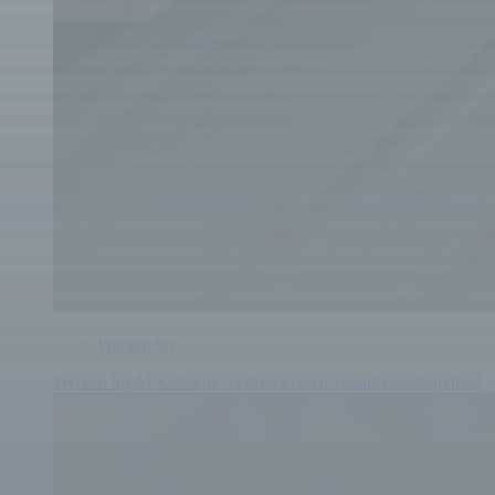
Werken bij
Werken bij AT Osborne: vertrouwen en verantwoordelijkheid