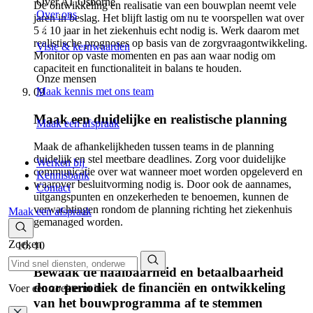
Over AT Osborne
De ontwikkeling en realisatie van een bouwplan neemt vele
Over ons
jaren in beslag. Het blijft lastig om nu te voorspellen wat over
5 á 10 jaar in het ziekenhuis echt nodig is. Werk daarom met
realistische prognoses op basis van de zorgvraagontwikkeling.
Visie & kernwaarden
Monitor op vaste momenten en pas aan waar nodig om
capaciteit en functionaliteit in balans te houden.
Onze mensen
Maak kennis met ons team
09
Maak een duidelijke en realistische planning
Maak een afspraak
Maak de afhankelijkheden tussen teams in de planning
duidelijk en stel meetbare deadlines. Zorg voor duidelijke
Werken bij
communicatie over wat wanneer moet worden opgeleverd en
Kennisbank
waarover besluitvorming nodig is. Door ook de aannames,
Contact
uitgangspunten en onzekerheden te benoemen, kunnen de
verwachtingen rondom de planning richting het ziekenhuis
Maak een afspraak
gemanaged worden.
Zoeken
10
Bewaak de haalbaarheid en betaalbaarheid
door periodiek de financiën en ontwikkeling
Voer een zoekterm in.
van het bouwprogramma af te stemmen