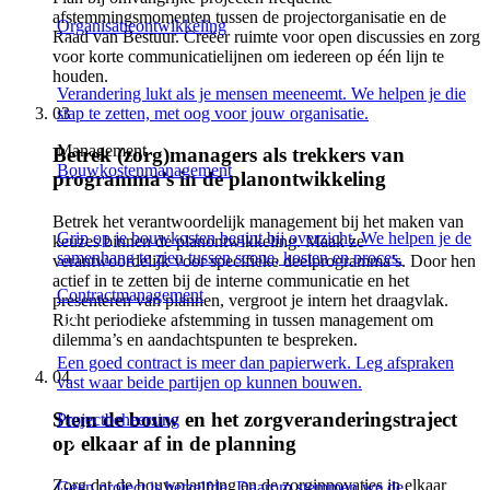
afstemmingsmomenten tussen de projectorganisatie en de
Organisatieontwikkeling
Raad van Bestuur. Creëer ruimte voor open discussies en zorg
voor korte communicatielijnen om iedereen op één lijn te
houden.
Verandering lukt als je mensen meeneemt. We helpen je die
03
stap te zetten, met oog voor jouw organisatie.
Management
Betrek (zorg)managers als trekkers van
Bouwkostenmanagement
programma’s in de planontwikkeling
Betrek het verantwoordelijk management bij het maken van
Grip op je bouwkosten begint bij overzicht. We helpen je de
keuzes binnen de planontwikkeling. Maak ze
samenhang te zien tussen scope, kosten en proces.
verantwoordelijk voor specifieke deelprogramma’s. Door hen
actief in te zetten bij de interne communicatie en het
Contractmanagement
presenteren van plannen, vergroot je intern het draagvlak.
Richt periodieke afstemming in tussen management om
dilemma’s en aandachtspunten te bespreken.
Een goed contract is meer dan papierwerk. Leg afspraken
04
vast waar beide partijen op kunnen bouwen.
Stem de bouw en het zorgveranderingstraject
Projectbeheersing
op elkaar af in de planning
Zorg dat de bouwplanning en de zorginnovaties in elkaar
Geen project is hetzelfde. Daarom stemmen we de