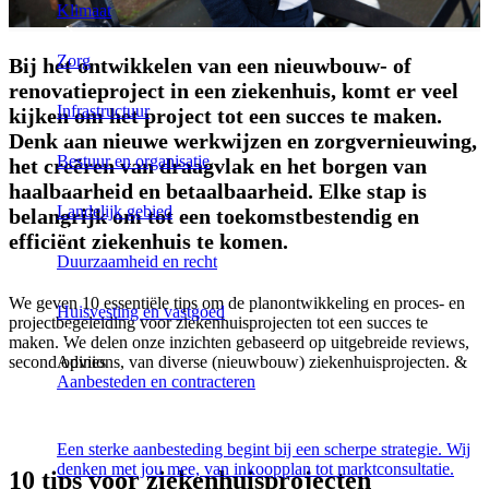
Klimaat
Zorg
Bij het ontwikkelen van een nieuwbouw- of
renovatieproject in een ziekenhuis, komt er veel
Infrastructuur
kijken om het project tot een succes te maken.
Denk aan nieuwe werkwijzen en zorgvernieuwing,
Bestuur en organisatie
het creëren van draagvlak en het borgen van
haalbaarheid en betaalbaarheid. Elke stap is
Landelijk gebied
belangrijk om tot een toekomstbestendig en
efficiënt ziekenhuis te komen.
Duurzaamheid en recht
We geven 10 essentiële tips om de planontwikkeling en proces- en
Huisvesting en vastgoed
projectbegeleiding voor ziekenhuisprojecten tot een succes te
maken. We delen onze inzichten gebaseerd op uitgebreide reviews,
second opinions, van diverse (nieuwbouw) ziekenhuisprojecten. &
Advies
Aanbesteden en contracteren
Een sterke aanbesteding begint bij een scherpe strategie. Wij
denken met jou mee, van inkoopplan tot marktconsultatie.
10 tips voor ziekenhuisprojecten