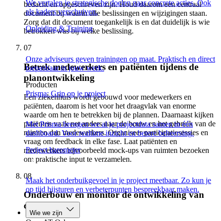
We vertalen je strategische doelen naar concrete acties. Ook
bedacht en opgeschreven zijn. Houd daarom een centraal
als kaders verschuiven.
document bij waarin alle beslissingen en wijzigingen staan.
Zorg dat dit document toegankelijk is en dat duidelijk is wie
Opleiding & Training
betrokken was bij welke beslissing.
07
Onze adviseurs geven trainingen op maat. Praktisch en direct
Betrek medewerkers en patiënten tijdens de
toepasbaar in jouw werk.
planontwikkeling
Producten
Prisma: Grip op je project
Een ziekenhuis wordt gebouwd voor medewerkers en
patiënten, daarom is het voor het draagvlak van enorme
waarde om hen te betrekken bij de plannen. Daarnaast kijken
patiënten vaak net anders naar de bouw en het gebruik van de
Met Prisma brengen we al je projectdata samen in één
ruimten dan medewerkers. Organiseer participatiesessies en
dashboard. Voor realtime inzicht en betere beheersing.
vraag om feedback in elke fase. Laat patiënten en
Project barometer
medewerkers bijvoorbeeld mock-ups van ruimten bezoeken
om praktische input te verzamelen.
08
Maak het onderbuikgevoel in je project meetbaar. Zo kun je
op tijd bijsturen en verbeterpunten bespreekbaar maken.
Onderbouw en monitor de ontwikkeling van
capaciteiten
Wie we zijn