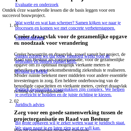
Evaluatie en onderzoek
Ontdek deze waardevolle lessen die de basis leggen voor een
succesvol bouwproject.
Wat werkt en wat kan scherper? Samen kijken we naar je
01
processen en komen we met concrete verbeterstappen.
Creëer draagvlak voor de gezamenlijke opgave
Vastgoedadvies
en noodzaak voor verandering
Creëer bewustzijn en draagvlak, zowel vanuit het project, de
Samen zorgen we dat jouw vastgoed werkt voor de
Raad van Bestuur als zorgorganisatie, voor de gezamenlijke
gebruiker én binnen budget blijft.
opgave om zo optimaal mogelijk vierkante meters te
gebruiken en een toekomstbestendig ziekenhuis te realiseren.
Bestuur en beleid
Minder ruimte betekent meer middelen voor andere essentiële
investeringen in zorg. Een heldere onderbouwing van de
benodigde capaciteiten en vierkante meters, creëert draagvlak
Politiek-bestuurlijke vraagstukken zijn complex. We helpen
richting de zorgorganisatie.
je overzicht te houden en de juiste richting te kiezen.
02
Juridisch advies
Zorg voor een goede samenwerking tussen de
projectorganisatie en Raad van Bestuur
Bij grote opgaven wil je zeker weten waar je juridisch staat.
We staan naast je en laten zien wat er wél kan.
Plan bij omvangrijke projecten frequente