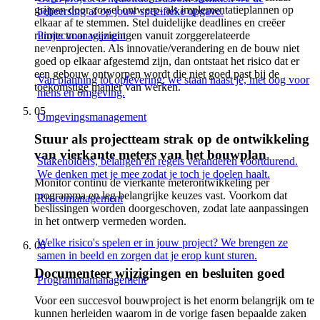
grijpen door zowel ontwerp- als implementatieplannen op
beheersing af op jouw specifieke opgave.
elkaar af te stemmen. Stel duidelijke deadlines en creëer
Projectmanagement
ruimte voor wijzigingen vanuit zorggerelateerde
nevenprojecten. Als innovatie/verandering en de bouw niet
goed op elkaar afgestemd zijn, dan ontstaat het risico dat er
een gebouw ontworpen wordt die niet goed past bij de
Van planning tot oplevering: we staan naast je, met oog voor
toekomstige manier van werken.
mens en omgeving.
05
Omgevingsmanagement
Stuur als projectteam strak op de ontwikkeling
van vierkante meters van het bouwplan
Stakeholders, belangen en regels veranderen voortdurend.
We denken met je mee zodat je toch je doelen haalt.
Monitor continu de vierkante meterontwikkeling per
programma en leg belangrijke keuzes vast. Voorkom dat
Risicomanagement
beslissingen worden doorgeschoven, zodat late aanpassingen
in het ontwerp vermeden worden.
Welke risico's spelen er in jouw project? We brengen ze
06
samen in beeld en zorgen dat je erop kunt sturen.
Documenteer wijzigingen en besluiten goed
Programmamanagement
Voor een succesvol bouwproject is het enorm belangrijk om te
kunnen herleiden waarom in de vorige fasen bepaalde zaken