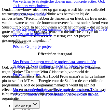
We vertalen je strategische doelen naar concrete acties. Ook
als kaders verschuiven.
Omdat nieuwbouw niet meer op gas mag, wordt hier een collectief
warmtesysteem ontwikkeld. Ninke was betrokken bij de
Opleiding & Training
aanbesteding. “Recent hebben de gemeente en Eteck als leverancier
van duurzame warmte de bouwteamovereenkomst ondertekend voor
Sluisbuurt Noord. In het bouwteam wordt het ontwerp – dat uit twee
Onze adviseurs geven trainingen op maat. Praktisch en direct
grote warmte- koudeopslagsystemen en thermische energie uit
toepasbaar in jouw werk.
oppervlaktewater bestaat – en de fasering van het project
gezamenlijk verder uitgedacht.”
Producten
Prisma: Grip op je project
Effectief en integraal
Met Prisma brengen we al je projectdata samen in één
dashboard. Voor realtime inzicht en betere beheersing.
Ook op andere plekken binnen de organisatie kom je Osborners
tegen. Ninke: “Zo stuurt Wim Gideonse bijvoorbeeld de
Project barometer
programmamanagers aan. Als Hoofd Programma’s is hij de linking
pin tussen het MT van ‘Energie voor de Stad’ en de verschillende
programma’s. Met de programmamanagers werkt hij aan het
effectiever en meer integraal aanvliegen van de opgaven. Daarnaast
Maak het onderbuikgevoel in je project meetbaar. Zo kun je
is hij medeverantwoordelijk voor het door ontwikkelen van de
op tijd bijsturen en verbeterpunten bespreekbaar maken.
organisatie.”
Wie we zijn