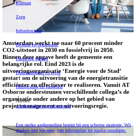
Klimaat
Zorg
Infrastructuur
Amsterdam werkt toe naar 60 procent minder
Bestuur en organisatie
CO2-uitstoot in 2030 en fossielvrij in 2050.
Binnen deze opgave heeft de gemeente een
Landelijk gebied
belangrijke rol. Eind 2023 is de
uitvoeringsorganisatie ‘Energie voor de Stad’
Duurzaamheid en recht
gestart om de uitvoering van de energietransitie
efficiënter en effectiever te realiseren. Vanuit AT
Huisvesting en vastgoed
Osborne ondersteunen verschillende collega’s de
organisatie onder andere op het gebied van
Advies
projectmanagement en uitvoeringsregie.
Aanbesteden en contracteren
Een sterke aanbesteding begint bij een scherpe strategie. Wij
denken met jou mee, van inkoopplan tot marktconsultatie.