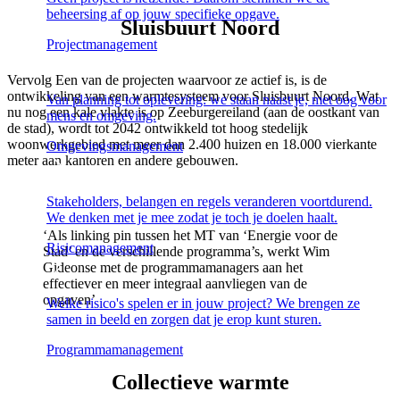
beheersing af op jouw specifieke opgave.
Sluisbuurt Noord
Projectmanagement
Vervolg
Een van de projecten waarvoor ze actief is, is de
ontwikkeling van een warmtesysteem voor Sluisbuurt Noord. Wat
Van planning tot oplevering: we staan naast je, met oog voor
nu nog een kale vlakte is op Zeeburgereiland (aan de oostkant van
mens en omgeving.
de stad), wordt tot 2042 ontwikkeld tot hoog stedelijk
woonwerkgebied met meer dan 2.400 huizen en 18.000 vierkante
Omgevingsmanagement
meter aan kantoren en andere gebouwen.
Stakeholders, belangen en regels veranderen voortdurend.
We denken met je mee zodat je toch je doelen haalt.
‘Als linking pin tussen het MT van ‘Energie voor de
Risicomanagement
Stad’ en de verschillende programma’s, werkt Wim
Gideonse met de programmamanagers aan het
effectiever en meer integraal aanvliegen van de
opgaven’
Welke risico's spelen er in jouw project? We brengen ze
samen in beeld en zorgen dat je erop kunt sturen.
Programmamanagement
Collectieve warmte