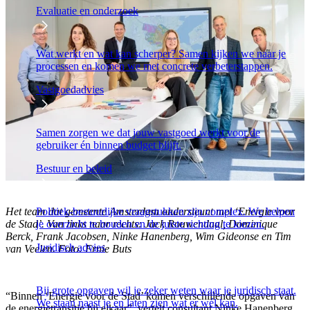
Evaluatie en onderzoek
Wat werkt en wat kan scherper? Samen kijken we naar je
processen en komen we met concrete verbeterstappen.
Vastgoedadvies
Samen zorgen we dat jouw vastgoed werkt voor de
gebruiker én binnen budget blijft.
Bestuur en beleid
Politiek-bestuurlijke vraagstukken zijn complex. We helpen
Het team dat gemeente Amsterdam ondersteunt met ‘Energie voor
je overzicht te houden en de juiste richting te kiezen.
de Stad’. Van links naar rechts: Jack Rouwendaal, Dominique
Berck, Frank Jacobsen, Ninke Hanenberg, Wim Gideonse en Tim
Juridisch advies
van Veelen. Foto: Ernie Buts
Bij grote opgaven wil je zeker weten waar je juridisch staat.
“Binnen ‘Energie voor de Stad’ komen verschillende opgaven van
We staan naast je en laten zien wat er wél kan.
de energietransitie bij elkaar”, vertelt consultant Ninke Hanenberg.