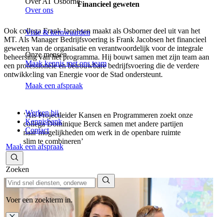
Over AT Osborne
Financieel geweten
Over ons
Ook collega Frank Jacobsen maakt als Osborner deel uit van het
Visie & kernwaarden
MT. Als Manager Bedrijfsvoering is Frank Jacobsen het financieel
geweten van de organisatie en verantwoordelijk voor de integrale
Onze mensen
beheersing van het programma. Hij bouwt samen met zijn team aan
Maak kennis met ons team
een professionele en betrouwbare bedrijfsvoering die de verdere
ontwikkeling van Energie voor de Stad ondersteunt.
Maak een afspraak
Werken bij
‘Als Projectleider Kansen en Programmeren zoekt onze
Kennisbank
collega Dominique Berck samen met andere partijen
Contact
naar mogelijkheden om werk in de openbare ruimte
slim te combineren’
Maak een afspraak
Zoeken
Voer een zoekterm in.