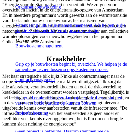
“Energie voor de Stad regisseert en voert uit. We zorgen voor
Organisatieontwikkeling
overzicht en inzicht in de energietransitie-opgave van Amsterdam.
En in meerdere programma’s wordt gewerkt aan de warmtetransitie
voor bestaande bouw en nieuwbouw, het realiseren van
Verandering lukt als je mensen meeneemt. We helpen je die
energieopwekking uit hernieuwbare bronnen en maatregelen tegen
stap te zetten, met oog voor jouw organisatie.
netcongestie.” Zelf werkt Ninke als contractmanager aan collectieve
warmteoplossingen voor nieuwbouwgebieden in het programma
Management
Collectieve Warmte Amsterdam.
Bouwkostenmanagement
Kraakhelder
Grip op je bouwkosten begint bij overzicht. We helpen je de
samenhang te zien tussen scope, kosten en proces.
Met haar strategische blik kijkt Ninke als contractmanager naar de
Contractmanagement
scope waarmee het werk in de markt wordt uitgezet. “Ik zorg dat
alle afspraken, verantwoordelijkheden en ook de risicoverdeling
kraakhelder in de overeenkomst worden vastgelegd. Tegelijkertijd is
het belangrijk de aanbesteding zo aantrekkelijk te maken dat partijen
Een goed contract is meer dan papierwerk. Leg afspraken
in deze spannende markt willen instappen.” Ze brengt hiervoor
vast waar beide partijen op kunnen bouwen.
uitgebreide kennis over aanbesteden vanuit de infrasector mee. “De
Projectbeheersing
infrasector kent de kunst van het aanbesteden als geen ander en
heeft hier veel kennis over opgebouwd, het is fijn om een brug te
kunnen slaan richting de energiesector.”
Geen project is hetzelfde. Daarom stemmen we de