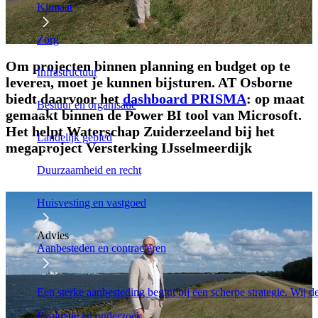
Klimaat
Zorg
Om projecten binnen planning en budget op te
Infrastructuur
leveren, moet je kunnen bijsturen. AT Osborne
biedt daarvoor het
dashboard PRISMA
: op maat
Bestuur en organisatie
gemaakt binnen de Power BI tool van Microsoft.
Het helpt Waterschap Zuiderzeeland bij het
Landelijk gebied
megaproject Versterking IJsselmeerdijk
Duurzaamheid en recht
Huisvesting en vastgoed
Advies
Aanbesteden en contracteren
Een sterke aanbesteding begint bij een scherpe strategie. Wij 
Evaluatie en onderzoek