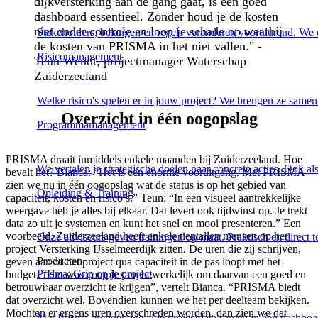
dijkversterking aan de gang gaat, is een goed
dashboard essentieel. Zonder houd je de kosten
niet onder controle en loop je schade op waarbij
Stakeholders, belangen en regels veranderen voortdurend. We d
de kosten van PRISMA in het niet vallen." -
Risicomanagement
Teun Wendt, projectmanager Waterschap
Zuiderzeeland
Welke risico's spelen er in jouw project? We brengen ze samen 
Overzicht in één oogopslag
Programmamanagement
PRISMA draait inmiddels enkele maanden bij Zuiderzeeland. Hoe
We vertalen je strategische doelen naar concrete acties. Ook al
bevalt het? Bianca: “Het is een enorme vooruitgang. Met PRISMA
zien we nu in één oogopslag wat de status is op het gebied van
Opleiding & Training
capaciteit, kosten en risico’s.” Teun: “In een visueel aantrekkelijke
weergave heb je alles bij elkaar. Dat levert ook tijdwinst op. Je trekt
data zo uit je systemen en kunt het snel en mooi presenteren.” Een
voorbeeld. Zuiderzeeland heeft enkele tientallen mensen op het
Onze adviseurs geven trainingen op maat. Praktisch en direct 
project Versterking IJsselmeerdijk zitten. De uren die zij schrijven,
Producten
geven aan of het project qua capaciteit in de pas loopt met het
Prisma: Grip op je project
budget. “Het was complex en bewerkelijk om daarvan een goed en
betrouwbaar overzicht te krijgen”, vertelt Bianca. “PRISMA biedt
dat overzicht wel. Bovendien kunnen we het per deelteam bekijken.
Mochten er ergens uren overschreden worden, dan zien we dat
Met Prisma brengen we al je projectdata samen in één dashboar