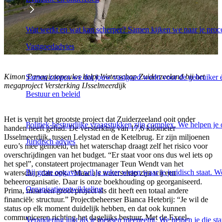
Wat werkt en wat kan scherper? Samen kijken we naar je proc
Vastgoedadvies
Kimon Panagiotopoulos helpt Waterschap Zuiderzeeland bij het
Samen zorgen we dat jouw vastgoed werkt voor de gebruiker én
megaproject Versterking IJsselmeerdijk
Bestuur en beleid
Het is veruit het grootste project dat Zuiderzeeland ooit onder
Politiek-bestuurlijke vraagstukken zijn complex. We helpen je o
handen heeft gehad. De versterking van 17,6 kilometer
IJsselmeerdijk, tussen Lelystad en de Ketelbrug. Er zijn miljoenen
Juridisch advies
euro’s mee gemoeid, en het waterschap draagt zelf het risico voor
overschrijdingen van het budget. “Er staat voor ons dus wel iets op
het spel”, constateert projectmanager Teun Wendt van het
Bij grote opgaven wil je zeker weten waar je juridisch staat. We
waterschap dan ook. “Maar als waterschap zijn wij een
beheerorganisatie. Daar is onze boekhouding op georganiseerd.
Organisatieontwikkeling
Prima, maar een groot project als dit heeft een totaal andere
financiële structuur.” Projectbeheerser Bianca Hetebrij: “Je wil de
status op elk moment duidelijk hebben, en dat ook kunnen
communiceren richting het dagelijks bestuur. Met de Excel-
Verandering lukt als je mensen meeneemt. We helpen je die stap