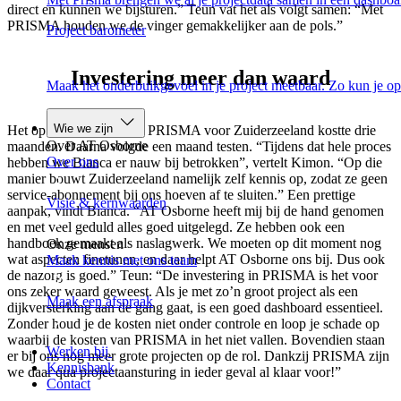
direct en kunnen we bijsturen.” Teun vat het als volgt samen: “Met
PRISMA houden we de vinger gemakkelijker aan de pols.”
Project barometer
Investering meer dan waard
Maak het onderbuikgevoel in je project meetbaar. Zo kun je op
Wie we zijn
Het op maat snijden van PRISMA voor Zuiderzeeland kostte drie
Over AT Osborne
maanden. Daarna volgde een maand testen. “Tijdens dat hele proces
Over ons
hebben we Bianca er nauw bij betrokken”, vertelt Kimon. “Op die
manier bouwt Zuiderzeeland namelijk zelf kennis op, zodat ze geen
service-abonnement bij ons hoeven af te sluiten.” Een prettige
Visie & kernwaarden
aanpak, vindt Bianca. “AT Osborne heeft mij bij de hand genomen
en met veel geduld alles goed uitgelegd. Ze hebben ook een
handboek gemaakt als naslagwerk. We moeten op dit moment nog
Onze mensen
wat aspecten finetunen, en daar helpt AT Osborne ons bij. Dus ook
Maak kennis met ons team
de nazorg is goed.” Teun: “De investering in PRISMA is het voor
ons zeker waard geweest. Als je met zo’n groot project als een
Maak een afspraak
dijkversterking aan de gang gaat, is een goed dashboard essentieel.
Zonder houd je de kosten niet onder controle en loop je schade op
waarbij de kosten van PRISMA in het niet vallen. Bovendien staan
Werken bij
er bij ons nog meer grote projecten op de rol. Dankzij PRISMA zijn
Kennisbank
we daar qua projectaansturing in ieder geval al klaar voor!”
Contact