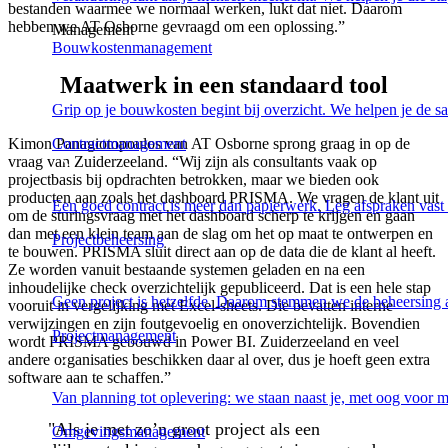
bestanden waarmee we normaal werken, lukt dat niet. Daarom
hebben we AT Osborne gevraagd om een oplossing.”
Management
Bouwkostenmanagement
Maatwerk in een standaard tool
Grip op je bouwkosten begint bij overzicht. We helpen je de s
Kimon Panagiotopoulos van AT Osborne sprong graag in op de
Contractmanagement
vraag van Zuiderzeeland. “Wij zijn als consultants vaak op
projectbasis bij opdrachten betrokken, maar we bieden ook
producten aan zoals het dashboard PRISMA. We vragen de klant uit
Een goed contract is meer dan papierwerk. Leg afspraken vast
om de sturingsvraag met het dashboard scherp te krijgen en gaan
dan met een klein team aan de slag om het op maat te ontwerpen en
Projectbeheersing
te bouwen. PRISMA sluit direct aan op de data die de klant al heeft.
Ze worden vanuit bestaande systemen geladen en na een
inhoudelijke check overzichtelijk gepubliceerd. Dat is een hele stap
Geen project is hetzelfde. Daarom stemmen we de beheersing 
vooruit in vergelijking met Excel-sheets. Die bevatten interne
verwijzingen en zijn foutgevoelig en onoverzichtelijk. Bovendien
Projectmanagement
wordt PRISMA gebouwd in Power BI. Zuiderzeeland en veel
andere organisaties beschikken daar al over, dus je hoeft geen extra
software aan te schaffen.”
Van planning tot oplevering: we staan naast je, met oog voor
"Als je met zo’n groot project als een
Omgevingsmanagement