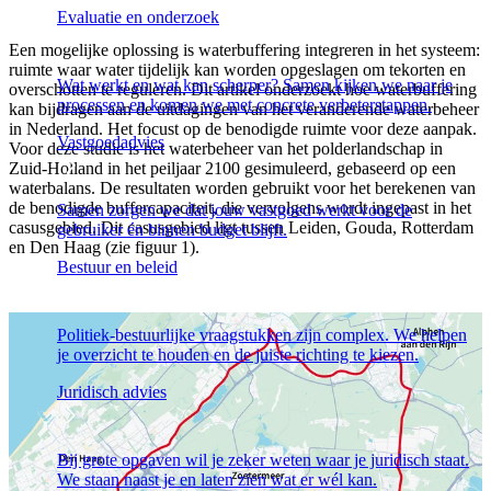
Evaluatie en onderzoek
Een mogelijke oplossing is waterbuffering integreren in het systeem:
ruimte waar water tijdelijk kan worden opgeslagen om tekorten en
Wat werkt en wat kan scherper? Samen kijken we naar je
overschotten te reguleren. Dit artikel onderzoekt hoe waterbuffering
processen en komen we met concrete verbeterstappen.
kan bijdragen aan de uitdagingen van het veranderende waterbeheer
in Nederland. Het focust op de benodigde ruimte voor deze aanpak.
Vastgoedadvies
Voor deze studie is het waterbeheer van het polderlandschap in
Zuid-Holland in het peiljaar 2100 gesimuleerd, gebaseerd op een
waterbalans. De resultaten worden gebruikt voor het berekenen van
de benodigde buffercapaciteit, die vervolgens wordt ingepast in het
Samen zorgen we dat jouw vastgoed werkt voor de
casusgebied. Dit casusgebied ligt tussen Leiden, Gouda, Rotterdam
gebruiker én binnen budget blijft.
en Den Haag (zie figuur 1).
Bestuur en beleid
Politiek-bestuurlijke vraagstukken zijn complex. We helpen
je overzicht te houden en de juiste richting te kiezen.
Juridisch advies
Bij grote opgaven wil je zeker weten waar je juridisch staat.
We staan naast je en laten zien wat er wél kan.