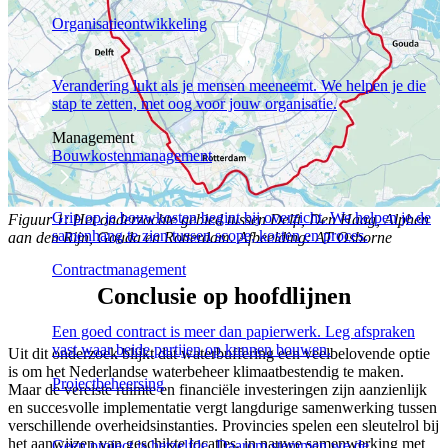
Organisatieontwikkeling
Verandering lukt als je mensen meeneemt. We helpen je die
stap te zetten, met oog voor jouw organisatie.
Management
Bouwkostenmanagement
Grip op je bouwkosten begint bij overzicht. We helpen je de
Figuur 1: Het onderzochte gebied tussen Delft, Den Haag, Alphen
samenhang te zien tussen scope, kosten en proces.
aan den Rijn, Gouda en Rotterdam. Afbeelding: AT Osborne
Contractmanagement
Conclusie op hoofdlijnen
Een goed contract is meer dan papierwerk. Leg afspraken
vast waar beide partijen op kunnen bouwen.
Uit dit onderzoek blijkt dat waterbuffering een veelbelovende optie
is om het Nederlandse waterbeheer klimaatbestendig te maken.
Projectbeheersing
Maar de vereiste ruimte en financiële investeringen zijn aanzienlijk
en succesvolle implementatie vergt langdurige samenwerking tussen
verschillende overheidsinstanties. Provincies spelen een sleutelrol bij
het aanwijzen van geschikte locaties, in nauwe samenwerking met
Geen project is hetzelfde. Daarom stemmen we de