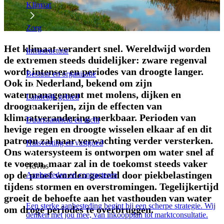
Klimaat
Zorg
Het klimaat verandert snel. Wereldwijd worden
Infrastructuur
de extremen steeds duidelijker: zware regenval
wordt intenser en periodes van droogte langer.
Bestuur en organisatie
Ook in Nederland, bekend om zijn
watermanagement met molens, dijken en
Landelijk gebied
droogmakerijen, zijn de effecten van
klimaatverandering merkbaar. Perioden van
Duurzaamheid en recht
hevige regen en droogte wisselen elkaar af en dit
patroon zal naar verwachting verder versterken.
Huisvesting en vastgoed
Ons watersysteem is ontworpen om water snel af
te voeren, maar zal in de toekomst steeds vaker
Advies
op de proef worden gesteld door piekbelastingen
Aanbesteden en contracteren
tijdens stormen en overstromingen. Tegelijkertijd
groeit de behoefte aan het vasthouden van water
Een sterke aanbesteding begint bij een scherpe strategie. Wij
om droge periodes te overbruggen.
denken met jou mee, van inkoopplan tot marktconsultatie.