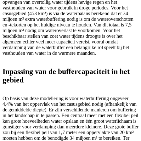
opvangen van overtollig water tijdens hevige regen en het
vasthouden van water voor gebruik in droge periodes. Voor het
casusgebied (453 km²) is via de waterbalans berekend dat er 34
miljoen m³ extra waterbuffering nodig is om de wateroverschotten
en -tekorten op het huidige niveau te houden. Van dit totaal is 7,5
miljoen m³ nodig om wateroverlast te voorkomen. Voor het
beschikbaar stellen van zoet water tijdens droogte is over het
algemeen echter veel meer capaciteit vereist, vooral omdat
verdamping van de waterbuffer een belangrijke rol speelt bij het
vasthouden van water in de warmere maanden.
Inpassing van de buffercapaciteit in het
gebied
Op basis van deze modellering is voor waterbuffering ongeveer
4,4% van het oppervlak van het casusgebied nodig (afhankelijk van
de gemiddelde diepte). Er zijn verschillende manieren om buffering
in het landschap in te passen. Een centraal meer met een flexibel peil
kan grote hoeveelheden water opslaan en één groot waterlichaam is
gunstiger voor verdamping dan meerdere kleinere. Deze grote buffer
zou bij een flexibel peil van 1,7 meter een oppervlakte van 20 km²
moeten hebben om de benodigde 34 miljoen m³ te bereiken. Ter