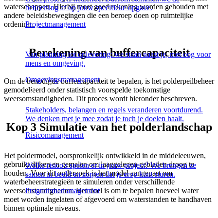
waterschappen. Hierbij moet goed rekening worden gehouden met
beheersing af op jouw specifieke opgave.
andere beleidsbewegingen die een beroep doen op ruimtelijke
Projectmanagement
ordening.
Berekening van buffercapaciteit
Van planning tot oplevering: we staan naast je, met oog voor
mens en omgeving.
Omgevingsmanagement
Om de benodigde buffercapaciteit te bepalen, is het polderpeilbeheer
gemodelleerd onder statistisch voorspelde toekomstige
weersomstandigheden. Dit proces wordt hieronder beschreven.
Stakeholders, belangen en regels veranderen voortdurend.
We denken met je mee zodat je toch je doelen haalt.
Kop 3 Simulatie van het polderlandschap
Risicomanagement
Het poldermodel, oorspronkelijk ontwikkeld in de middeleeuwen,
gebruikt dijken en gemalen om laaggelegen gebieden droog te
Welke risico's spelen er in jouw project? We brengen ze
houden. Voor dit onderzoek is het model aangepast om
samen in beeld en zorgen dat je erop kunt sturen.
waterbeheerstrategieën te simuleren onder verschillende
Programmamanagement
weersomstandigheden. Het doel is om te bepalen hoeveel water
moet worden ingelaten of afgevoerd om waterstanden te handhaven
binnen optimale niveaus.