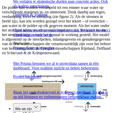
We vertalen je strategische doelen naar concrete acties. Ook
als kaders verschuiven.
De polder kan worden versimpeld tot een emmer waar water op
verschillende manieren in- en uitstroomt. Denk daarbij aan regen,
Opleiding & Training
verdamping, kwel en uitmaling (zie figuur 2). Als de stromen in
beeld zijn, kan iets worden gezegd over het tekort – of overschot –
aan water in de polder op elk gegeven moment. Als het water onder
Onze adviseurs geven trainingen op maat. Praktisch en direct
het streefpeil komt, wordt er water ingelaten. Als het water boven
toepasbaar in jouw werk.
het streefpeil stijgt, wordt het gemaal in werking gesteld. Het model
is afgestemd op de streefpeilen, inlaatgegevens en gemalengegevens
Producten
van de drie waterschappen die verantwoordelijk zijn voor het beheer
Prisma: Grip op je project
van het casusgebied: de Hoogheemraadschappen Rijnland, Delfland
en Schieland & de Krimpenerwaard.
Met Prisma brengen we al je projectdata samen in één
dashboard. Voor realtime inzicht en betere beheersing.
Project barometer
Maak het onderbuikgevoel in je project meetbaar. Zo kun je
op tijd bijsturen en verbeterpunten bespreekbaar maken.
Wie we zijn