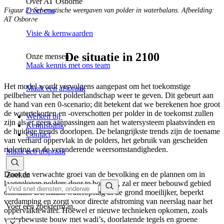
Over AT Osborne
Over ons
Figuur 2: Schematische weergaven van polder in waterbalans. Afbeelding:
AT Osborne
Visie & kernwaarden
De situatie in 2100
Onze mensen
Maak kennis met ons team
Het model wordt vervolgens aangepast om het toekomstige
Maak een afspraak
peilbeheer van het polderlandschap weer te geven. Dit gebeurt aan
de hand van een 0-scenario; dit betekent dat we berekenen hoe groot
de watertekorten en -overschotten per polder in de toekomst zullen
Werken bij
zijn als er geen aanpassingen aan het watersysteem plaatsvinden en
Kennisbank
de huidige trends doorlopen. De belangrijkste trends zijn de toename
Contact
van verhard oppervlak in de polders, het gebruik van gescheiden
riolering en de veranderende weersomstandigheden.
Maak een afspraak
Door de verwachte groei van de bevolking en de plannen om in
Zoeken
laaggelegen polders door te bouwen, zal er meer bebouwd gebied
ontstaan. Dit maakt wateropslag in de grond moeilijker, beperkt
verdamping en zorgt voor directe afstroming van neerslag naar het
Voer een zoekterm in.
oppervlaktewater. Hoewel er nieuwe technieken opkomen, zoals
waterbewuste bouw met wadi’s, doorlatende tegels en groene