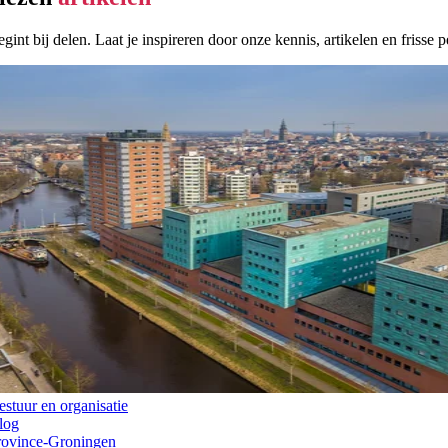
gint bij delen. Laat je inspireren door onze kennis, artikelen en frisse 
estuur en organisatie
log
rovince-Groningen