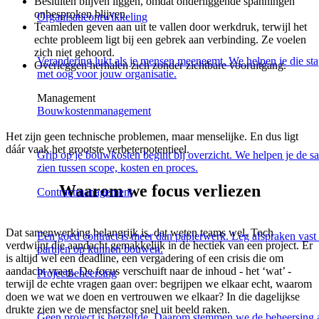
Besluiten blijven liggen, omdat onderliggende spanningen
onbesproken blijven.
Organisatieontwikkeling
Teamleden geven aan uit te vallen door werkdruk, terwijl het
echte probleem ligt bij een gebrek aan verbinding. Ze voelen
zich niet gehoord.
Verandering lukt als je mensen meeneemt. We helpen je die stap
Overleggen herhalen zich zonder zichtbare vooruitgang.
met oog voor jouw organisatie.
Management
Bouwkostenmanagement
Het zijn geen technische problemen, maar menselijke. En dus ligt
dáár vaak het grootste verbeterpotentieel.
Grip op je bouwkosten begint bij overzicht. We helpen je de 
zien tussen scope, kosten en proces.
Waarom we focus verliezen
Contractmanagement
Dat samenwerking belangrijk is, dat weten teams wel. Toch
Een goed contract is meer dan papierwerk. Leg afspraken vast
verdwijnt die aandacht gemakkelijk in de hectiek van een project. Er
partijen op kunnen bouwen.
is altijd wel een deadline, een vergadering of een crisis die om
aandacht vraag. De focus verschuift naar de inhoud - het ‘wat’ -
Projectbeheersing
terwijl de echte vragen gaan over: begrijpen we elkaar echt, waarom
doen we wat we doen en vertrouwen we elkaar? In die dagelijkse
drukte zien we de mensfactor snel uit beeld raken.
Geen project is hetzelfde. Daarom stemmen we de beheersing 