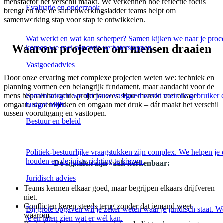
mensfactor het verschil maakt. We verkennen hoe reflectie focus
Evaluatie en onderzoek
brengt en hoe de samenwerkingsladder teams helpt om
samenwerking stap voor stap te ontwikkelen.
Wat werkt en wat kan scherper? Samen kijken we naar je proc
Waarom projecten om mensen draaien
komen we met concrete verbeterstappen.
Vastgoedadvies
Door onze ervaring met complexe projecten weten we: techniek en
planning vormen een belangrijk fundament, maar aandacht voor de
Samen zorgen we dat jouw vastgoed werkt voor de gebruiker 
mens bepaalt het echte projectsucces. Hoe mensen met elkaar
budget blijft.
omgaan, samenwerken en omgaan met druk – dát maakt het verschil
tussen vooruitgang en vastlopen.
Bestuur en beleid
Politiek-bestuurlijke vraagstukken zijn complex. We helpen je 
houden en de juiste richting te kiezen.
De signalen zijn vaak herkenbaar:
Juridisch advies
Teams kennen elkaar goed, maar begrijpen elkaars drijfveren
niet.
Conflicten keren steeds terug zonder dat iemand weet
Bij grote opgaven wil je zeker weten waar je juridisch staat. W
waarom.
je en laten zien wat er wél kan.