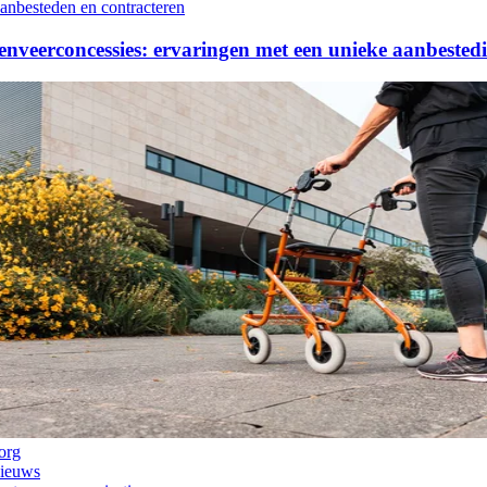
anbesteden en contracteren
nveerconcessies: ervaringen met een unieke aanbested
org
ieuws