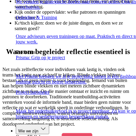
De focus verleggen: van techniek naar mens, van inhoud naar
We vertalen je strategische doelen naar concrete acties. Ook al
samenwerking.
verschuiven.
Kijk onder de oppervlakte: welke patronen en spanningen
Opleiding & Training
spelen mee?
Kritisch kijken: doen we de juiste dingen, en doen we ze
samen goed?
Onze adviseurs geven trainingen op maat. Praktisch en direct t
jouw werk.
Waarom begeleide reflectie essentieel is
Producten
Prisma: Grip op je project
Net zoals zelfreflectie voor individuen vaak lastig is, vinden ook
teams het lastig naar zichzelf te kijken. Blinde vlekken blijven
Met Prisma brengen we al je projectdata samen in één dashboa
bestaan als er geen ruimte is voor begeleiding. Iemand van buiten
realtime inzicht en betere beheersing.
kan helpen blinde vlekken en niet meteen zichtbare dynamieken
zichtbaar te maken. Op die manier ontstaat er inzicht en ruimte om
Project barometer
patronen te doorbreken. Traditionele teambuilding-activiteiten
versterken vooral de informele band, maar bieden geen ruimte voor
reflectie op wat er werkelijk speelt in onderlinge verhoudingen. In
Maak het onderbuikgevoel in je project meetbaar. Zo kun je op 
complexe samenwerkingen, waarin belangen uiteenlopen en
bijsturen en verbeterpunten bespreekbaar maken.
samenwerking langdurig is, is structurele reflectie nodig. Als
doorlopend onderdeel van het project.
Wie we zijn