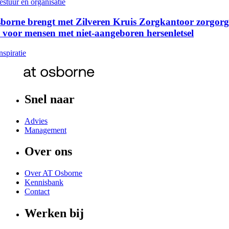
estuur en organisatie
borne brengt met Zilveren Kruis Zorgkantoor zorgorga
voor mensen met niet-aangeboren hersenletsel
spiratie
Snel naar
Advies
Management
Over ons
Over AT Osborne
Kennisbank
Contact
Werken bij