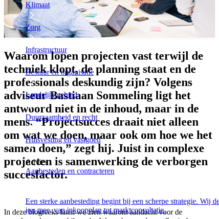
Klimaat
Zorg
Infrastructuur
Waarom lopen projecten vast terwijl de
techniek klopt, de planning staat en de
Bestuur en organisatie
professionals deskundig zijn? Volgens
adviseur Bastiaan Sommeling ligt het
Landelijk gebied
antwoord niet in de inhoud, maar in de
Duurzaamheid en recht
mens. “Projectsucces draait niet alleen
om wat we doen, maar ook om hoe we het
Huisvesting en vastgoed
samen doen,” zegt hij. Juist in complexe
projecten is samenwerking de verborgen
Advies
Aanbesteden en contracteren
succesfactor.
Een sterke aanbesteding begint bij een scherpe strategie. Wij 
jou mee, van inkoopplan tot marktconsultatie.
In deze blogreeks laten we zien waarom aandacht voor de