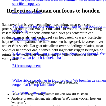
specifieke opgave.
Reflectie: stilstaan om focus te houden
Projectmanagement
Samenwerken is geen eenmalige inspanning, maar een continu
Van planning tot oplevering: we staan naast je, met oog voor 
proces dat onderhoud vraagt. Om aandacht voor die samenwerking
omgeving.
vast te houden, is reflectie onmisbaar. Niet pas achteraf in een
evaluatie, maar als vast onderdeel van het dagelijks werk. Reflectie
Omgevingsmanagement
helpt teams om patronen te herkennen en het gesprek te voeren over
wat er écht speelt. Dat gaat niet alleen over onderlinge relaties, maar
ook over het proces dat je samen hebt ingericht: krijgen belangen de
Stakeholders, belangen en regels veranderen voortdurend. We
ruimte, is er wederzijds commitment en willen partijen er samen
je mee zodat je toch je doelen haalt.
voor gaan?
Risicomanagement
Welke risico's spelen er in jouw project? We brengen ze samen
Dat vraagt om bewuste keuzes:
zorgen dat je erop kunt sturen.
Programmamanagement
Bewust en regelmatig ruimte maken om stil te staan.
Andere vragen stellen: niet alleen 'wat', maar vooral 'hoe' en
'waarom'.