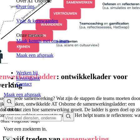
Over AT Osborne
Over ons
Visie & kernwaarden
Onze mensen
Maak kennis met ons team
Maak een afspraak
Werken bij
enwerkingsladder
: ontwikkelkader voor
Kennisbank
erking
Contact
Maak een afspraak
el je goede samenwerking? Wat zijn de stappen die teams moeten do
elijk te maken, ontwikkelde AT Osborne de samenwerkingsladder: een
Zoeken
er dat laat zien hoe samenwerking groeit. De ladder is geen doel op z
om samenwerking concreet te maken. Het helpt teams te reflecteren: wa
s onze volgende stap?
Voer een zoekterm in.
De vijf treden van
samenwerking