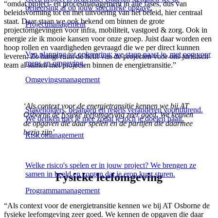
“omdat project- en procesmanagement in alle fases, dus van
beheersing af op jouw specifieke opgave.
beleidsvorming tot en met uitvoering van het beleid, hier centraal
staat. Daar staan we ook bekend om binnen de grote
Projectmanagement
projectomgevingen voor infra, mobiliteit, vastgoed & zorg. Ook in
energie zie ik mooie kansen voor onze groep. Juist daar worden een
hoop rollen en vaardigheden gevraagd die we per direct kunnen
Van planning tot oplevering: we staan naast je, met oog voor
leveren. Zo hangt ruim de helft van de projecten voor ons juridisch
mens en omgeving.
team al samen met projecten binnen de energietransitie.”
Omgevingsmanagement
‘Als context voor de energietransitie kennen we bij AT
Stakeholders, belangen en regels veranderen voortdurend.
Osborne de fysieke leefomgeving zeer goed. We kennen
We denken met je mee zodat je toch je doelen haalt.
de opgaven die daar spelen en de partijen die daarmee
bezig zijn’
Risicomanagement
Welke risico's spelen er in jouw project? We brengen ze
samen in beeld en zorgen dat je erop kunt sturen.
Fysieke leefomgeving
Programmamanagement
“Als context voor de energietransitie kennen we bij AT Osborne de
fysieke leefomgeving zeer goed. We kennen de opgaven die daar