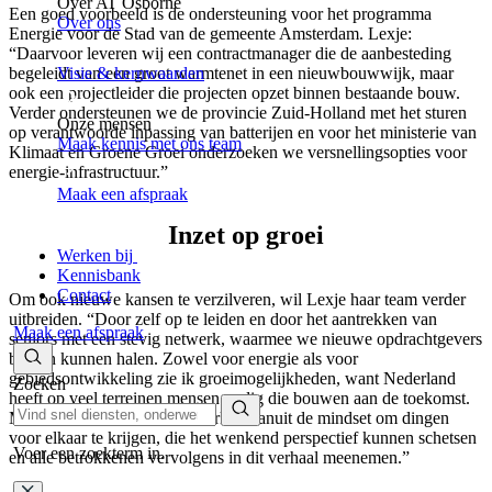
Over AT Osborne
Een goed voorbeeld is de ondersteuning voor het programma
Over ons
Energie voor de Stad van de gemeente Amsterdam. Lexje:
“Daarvoor leveren wij een contractmanager die de aanbesteding
begeleidt van een groot warmtenet in een nieuwbouwwijk, maar
Visie & kernwaarden
ook een projectleider die projecten opzet binnen bestaande bouw.
Verder ondersteunen we de provincie Zuid-Holland met het sturen
Onze mensen
op verantwoorde inpassing van batterijen en voor het ministerie van
Maak kennis met ons team
Klimaat en Groene Groei onderzoeken we versnellingsopties voor
energie-infrastructuur.”
Maak een afspraak
Inzet op groei
Werken bij
Kennisbank
Contact
Om ook nieuwe kansen te verzilveren, wil Lexje haar team verder
uitbreiden. “Door zelf op te leiden en door het aantrekken van
Maak een afspraak
seniors met een stevig netwerk, waarmee we nieuwe opdrachtgevers
binnen kunnen halen. Zowel voor energie als voor
gebiedsontwikkeling zie ik groeimogelijkheden, want Nederland
Zoeken
heeft op veel terreinen mensen nodig die bouwen aan de toekomst.
Mensen die kunnen samenwerken vanuit de mindset om dingen
voor elkaar te krijgen, die het wenkend perspectief kunnen schetsen
Voer een zoekterm in.
en alle betrokkenen vervolgens in dit verhaal meenemen.”