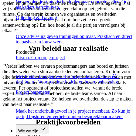
We vertalen je strategische doelen naar concrete acties. Ook
spelen en de partijen die daarmee bezig zijn. De leefomgeving is al
als kaders verschuiven.
vrij vol en iedereen heeft zijn eigen claim op het gebruik van die
ruimte. Op dat terrein kunnen we organisaties en overheden
Opleiding & Training
bijvoorbeeld helpen als het gaat om: hoe zet je een goede
samenwerking op? En: hoe houd je al die partijen vervolgens bij
elkaar?”
Onze adviseurs geven trainingen op maat. Praktisch en direct
toepasbaar in jouw werk.
Van beleid naar realisatie
Producten
Prisma: Grip op je project
“Verder hebben we ervaren projectmanagers aan boord en juristen
die alles weten van slim aanbesteden en contracteren. Kortom voor
Met Prisma brengen we al je projectdata samen in één
elke fase, vanaf het meedenken aan beleidsontwikkeling tot en met
dashboard. Voor realtime inzicht en betere beheersing.
uitvoering, kunnen we op elk niveau de passende rollen en skills
leveren. Per opdracht of projectfase stellen we, vanuit de brede
Project barometer
expertise die we in huis hebben, de beste teams samen. Al naar
gelang het project vraagt. Zo helpen we overheden de stap te maken
van beleid naar realisatie.”
Maak het onderbuikgevoel in je project meetbaar. Zo kun je
op tijd bijsturen en verbeterpunten bespreekbaar maken.
Praktijkvoorbeelden
Wie we zijn