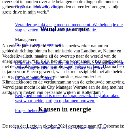
overzicht te houden over alle belangen en de dingen die moeten
Organisatieontwikkeling
gebeuren. Dat ontdekken, vasthouden en verder brengen, is mijn
grote drive in mijn werk.”
Verandering lukt als je mensen meeneemt. We helpen je die
Wind en warmte
stap te zetten, met oog voor jouw organisatie.
Management
Bouwkostenmanagement
Na enkele jaren als juridisch beleidsmedewerker natuur en
gebiedsinrichting binnen het ministerie van Landbouw, Natuur en
Voedselkwaliteit, maakte zij de overstap naar de wereld van de
energietransitie. “Bij EZK heb ik me voornamelijk beziggehouden
Grip op je bouwkosten begint bij overzicht. We helpen je de
met de ontwikkeling van de grote windparken op land. Daarna heb
samenhang te zien tussen scope, kosten en proces.
ik jaren voor Eneco gewerkt, waar ik me bezighield met alle beleid-
en regelgeving voor de energietransitie, waaronder het
Contractmanagement
Klimaatakkoord en de verduurzaming van de gebouwde omgeving.
Vervolgens mocht ik als City Manager Warmte aan de slag met het
aardgasvrij maken van bestaande wijken in Rotterdam.”
Een goed contract is meer dan papierwerk. Leg afspraken
vast waar beide partijen op kunnen bouwen.
Kansen in energie
Projectbeheersing
De reden dat Lexje in oktober 2024 overstapte naar AT Osborne is:
Geen project is hetzelfde. Daarom stemmen we de