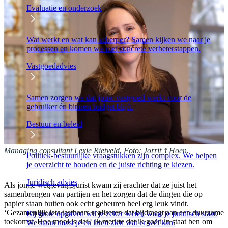
Evaluatie en onderzoek
Wat werkt en wat kan scherper? Samen kijken we naar je
processen en komen we met concrete verbeterstappen.
Vastgoedadvies
Samen zorgen we dat jouw vastgoed werkt voor de
gebruiker én binnen budget blijft.
Bestuur en beleid
Managing consultant Lexje Rietveld. Foto: Jorrit ’t Hoen.
Politiek-bestuurlijke vraagstukken zijn complex. We helpen
je overzicht te houden en de juiste richting te kiezen.
Juridisch advies
Als jonge wetgevingsjurist kwam zij erachter dat ze juist het
samenbrengen van partijen en het zorgen dat de dingen die op
papier staan buiten ook echt gebeuren heel erg leuk vindt.
‘Gezamenlijk iets tastbaars realiseren dat bijdraagt aan een duurzame
Bij grote opgaven wil je zeker weten waar je juridisch staat.
toekomst. Hoe mooi is dat? Ik merkte dat ik goed in staat ben om
We staan naast je en laten zien wat er wél kan.