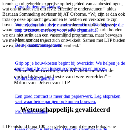
kennis en uitgebreide expertise op het gebied van aanbestedingen,
Organisatieontwikkeling
wat ons in staat stelt om RVB effectief te ondersteunen”, aldus
Bastiaan Sommeling adviseur bij AT Osborne. “Wij zijn er dan ook
trots op deze opdracht gewonnen te hebben en verkozen te zijn
boven andere, gerenommeerde aanbieders. De opdrachtgever
Verandering lukt als je mensen meeneemt. We helpen je die
waardeerde met name ook onze ontwikkelaanpak. Daarin houden
stap te zetten, met oog voor jouw organisatie.
we ons niet strikt aan een vastomlijnd programma, maar bewegen
Management
we mee met hoe het traject zich ontwikkelt. Samen met LTP bieden
Bouwkostenmanagement
we expertise, maatwerk en wendbaarheid.”
Grip op je bouwkosten begint bij overzicht. We helpen je de
samenhang te zien tussen scope, kosten en proces.
“Onze samenwerking met AT Osborne biedt de
opdrachtgever het beste van twee werelden” –
Contractmanagement
Milou van Deken van LTP
Een goed contract is meer dan papierwerk. Leg afspraken
vast waar beide partijen op kunnen bouwen.
Wetenschappelijk gevalideerd
Projectbeheersing
LTP ontstond bijna 100 jaar geleden vanuit de psychologische
Geen project is hetzelfde. Daarom stemmen we de