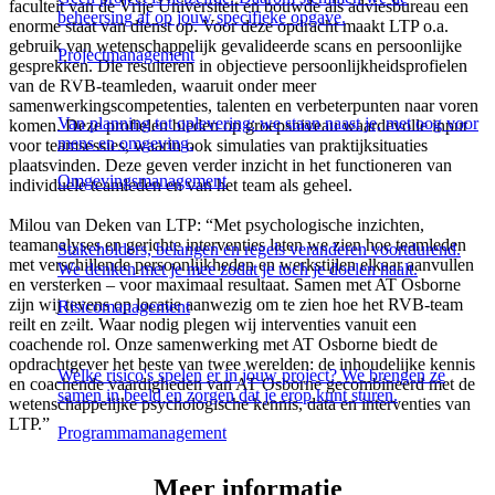
faculteit van de Vrije Universiteit en bouwde als adviesbureau een
beheersing af op jouw specifieke opgave.
enorme staat van dienst op. Voor deze opdracht maakt LTP o.a.
gebruik van wetenschappelijk gevalideerde scans en persoonlijke
Projectmanagement
gesprekken. Die resulteren in objectieve persoonlijkheidsprofielen
van de RVB-teamleden, waaruit onder meer
samenwerkingscompetenties, talenten en verbeterpunten naar voren
Van planning tot oplevering: we staan naast je, met oog voor
komen. Deze profielen bieden op groepsniveau waardevolle input
mens en omgeving.
voor teamsessies, waarin ook simulaties van praktijksituaties
plaatsvinden. Deze geven verder inzicht in het functioneren van
Omgevingsmanagement
individuele teamleden en van het team als geheel.
Milou van Deken van LTP: “Met psychologische inzichten,
teamanalyses en gerichte interventies laten we zien hoe teamleden
Stakeholders, belangen en regels veranderen voortdurend.
met verschillende persoonlijkheden en werkstijlen elkaar aanvullen
We denken met je mee zodat je toch je doelen haalt.
en versterken – voor maximaal resultaat. Samen met AT Osborne
zijn wij tevens op locatie aanwezig om te zien hoe het RVB-team
Risicomanagement
reilt en zeilt. Waar nodig plegen wij interventies vanuit een
coachende rol. Onze samenwerking met AT Osborne biedt de
opdrachtgever het beste van twee werelden: de inhoudelijke kennis
Welke risico's spelen er in jouw project? We brengen ze
en coachende vaardigheden van AT Osborne gecombineerd met de
samen in beeld en zorgen dat je erop kunt sturen.
wetenschappelijke psychologische kennis, data en interventies van
LTP.”
Programmamanagement
Meer informatie