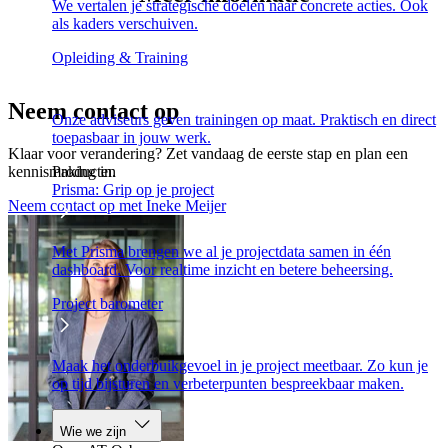
We vertalen je strategische doelen naar concrete acties. Ook
als kaders verschuiven.
Opleiding & Training
Neem contact op
Onze adviseurs geven trainingen op maat. Praktisch en direct
toepasbaar in jouw werk.
Klaar voor verandering? Zet vandaag de eerste stap en plan een
kennismaking in.
Producten
Prisma: Grip op je project
Neem contact op met Ineke Meijer
Met Prisma brengen we al je projectdata samen in één
dashboard. Voor realtime inzicht en betere beheersing.
Project barometer
Maak het onderbuikgevoel in je project meetbaar. Zo kun je
op tijd bijsturen en verbeterpunten bespreekbaar maken.
Wie we zijn