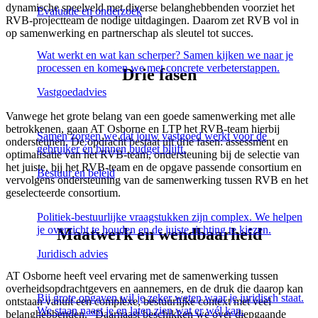
dynamische speelveld met diverse belanghebbenden voorziet het
Evaluatie en onderzoek
RVB-projectteam de nodige uitdagingen. Daarom zet RVB vol in
op samenwerking en partnerschap als sleutel tot succes.
Wat werkt en wat kan scherper? Samen kijken we naar je
processen en komen we met concrete verbeterstappen.
Drie fasen
Vastgoedadvies
Vanwege het grote belang van een goede samenwerking met alle
betrokkenen, gaan AT Osborne en LTP het RVB-team hierbij
Samen zorgen we dat jouw vastgoed werkt voor de
ondersteunen. De opdracht bestaat uit drie fasen: assessment en
gebruiker én binnen budget blijft.
optimalisatie van het RVB-team, ondersteuning bij de selectie van
het juiste, bij het RVB-team en de opgave passende consortium en
Bestuur en beleid
vervolgens ondersteuning van de samenwerking tussen RVB en het
geselecteerde consortium.
Politiek-bestuurlijke vraagstukken zijn complex. We helpen
je overzicht te houden en de juiste richting te kiezen.
Maatwerk en wendbaarheid
Juridisch advies
AT Osborne heeft veel ervaring met de samenwerking tussen
overheidsopdrachtgevers en aannemers, en de druk die daarop kan
Bij grote opgaven wil je zeker weten waar je juridisch staat.
ontstaan vanuit een complexe, bestuurlijke context met veel
We staan naast je en laten zien wat er wél kan.
belanghebbenden. “Daarnaast beschikken we over diepgaande