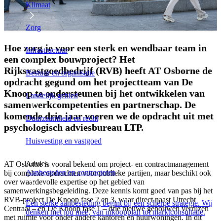
Klimaat
Zorg
Hoe zorg je voor een sterk en wendbaar team in
Infrastructuur
een complex bouwproject? Het
Rijksvastgoedbedrijf (RVB) heeft AT Osborne de
Bestuur en organisatie
opdracht gegund om het projectteam van De
Knoop te ondersteunen bij het ontwikkelen van
Landelijk gebied
samenwerkcompetenties en partnerschap. De
komende drie jaar voeren we de opdracht uit met
Duurzaamheid en recht
psychologisch adviesbureau LTP.
Huisvesting en vastgoed
Advies
AT Osborne is vooral bekend om project- en contractmanagement
Aanbesteden en contracteren
bij complexe opdrachten voor publieke partijen, maar beschikt ook
over waardevolle expertise op het gebied van
samenwerkingsbegeleiding. Deze kennis komt goed van pas bij het
RVB-project De Knoop fase 2 en 3, waar direct naast Utrecht
Een sterke aanbesteding begint bij een scherpe strategie. Wij
Centraal – en De Knoop fase 1 – drie nieuwe gebouwen verrijzen
denken met jou mee, van inkoopplan tot marktconsultatie.
met ruimte voor onder andere kantoren en huurwoningen. In dit