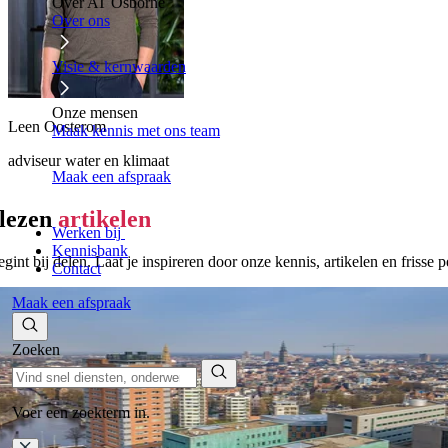
Over AT Osborne
Over ons
Visie & kernwaarden
Onze mensen
Leen Oosterom
Maak kennis met ons team
adviseur water en klimaat
Maak een afspraak
elezen
artikelen
Werken bij
Kennisbank
gint bij delen. Laat je inspireren door onze kennis, artikelen en frisse 
Contact
Maak een afspraak
Zoeken
Voer een zoekterm in.