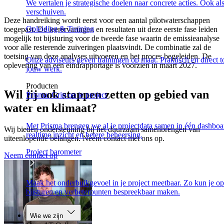
We vertalen je strategische doelen naar concrete acties. Ook al
verschuiven.
Deze handreiking wordt eerst voor een aantal pilotwaterschappen
Opleiding & Training
toegepast. De leerervaringen en resultaten uit deze eerste fase leiden
mogelijk tot bijsturing voor de tweede fase waarin de emissieanalyse
voor alle resterende zuiveringen plaatsvindt. De combinatie zal de
toetsing van deze analyses uitvoeren en het proces begeleiden. De
Onze adviseurs geven trainingen op maat. Praktisch en direct t
oplevering van een eindrapportage is voorzien in maart 2027.
jouw werk.
Producten
Wil jij ook stappen zetten op gebied van
Prisma: Grip op je project
water en klimaat?
Met Prisma brengen we al je projectdata samen in één dashboa
Wij bieden ondersteuning bij het duurzaam samenbrengen van
realtime inzicht en betere beheersing.
uiteenlopende belangen. Neem contact met ons op.
Project barometer
Neem contact op
Maak het onderbuikgevoel in je project meetbaar. Zo kun je op 
bijsturen en verbeterpunten bespreekbaar maken.
Wie we zijn