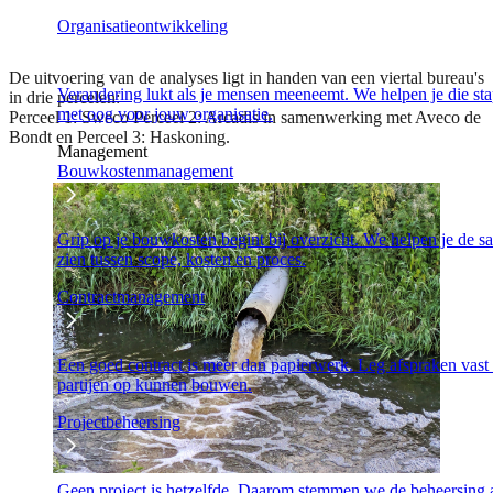
Organisatieontwikkeling
De uitvoering van de analyses ligt in handen van een viertal bureau's
Verandering lukt als je mensen meeneemt. We helpen je die stap
in drie percelen:
met oog voor jouw organisatie.
Perceel 1:
Sweco
Perceel 2:
Arcadis
in samenwerking met Aveco de
Bondt
en Perceel 3: Haskoning.
Management
Bouwkostenmanagement
Grip op je bouwkosten begint bij overzicht. We helpen je de 
zien tussen scope, kosten en proces.
Contractmanagement
Een goed contract is meer dan papierwerk. Leg afspraken vast
partijen op kunnen bouwen.
Projectbeheersing
Geen project is hetzelfde. Daarom stemmen we de beheersing 