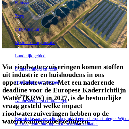
Klimaat
Zorg
Infrastructuur
Bestuur en organisatie
Landelijk gebied
Via rioolwaterzuiveringen komen stoffen
Duurzaamheid en recht
uit industrie en huishoudens in ons
oppervlaktewater. Met een naderende
Huisvesting en vastgoed
deadline voor de Europese Kaderrichtlijn
Advies
Water (KRW) in 2027, is de bestuurlijke
Aanbesteden en contracteren
vraag gesteld welke impact
rioolwaterzuiveringen hebben op de
Een sterke aanbesteding begint bij een scherpe strategie. Wij 
waterkwaliteitsdoelstellingen.
jou mee, van inkoopplan tot marktconsultatie.