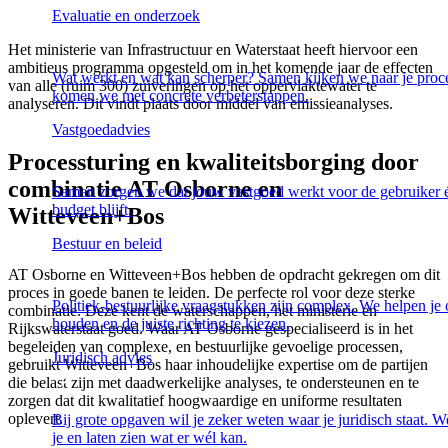
Evaluatie en onderzoek
Het ministerie van Infrastructuur en Waterstaat heeft hiervoor een
ambitieus programma opgesteld om in het komende jaar de effecten
Wat werkt en wat kan scherper? Samen kijken we naar je proc
van alle (ruim 300) zuiveringen op het oppervlaktewater te
komen we met concrete verbeterstappen.
analyseren. Dit vindt plaats door middel van emissieanalyses.
Vastgoedadvies
Processturing en kwaliteitsborging door
combinatie AT Osborne en
Samen zorgen we dat jouw vastgoed werkt voor de gebruiker 
budget blijft.
Witteveen+Bos
Bestuur en beleid
AT Osborne en Witteveen+Bos hebben de opdracht gekregen om dit
proces in goede banen te leiden. De perfecte rol voor deze sterke
Politiek-bestuurlijke vraagstukken zijn complex. We helpen je 
combinatie. Deze kent de waterschappen, het ministerie en
houden en de juiste richting te kiezen.
Rijkswaterstaat goed. Waar AT Osborne gespecialiseerd is in het
begeleiden van complexe, en bestuurlijke gevoelige processen,
Juridisch advies
gebruikt Witteveen+Bos haar inhoudelijke expertise om de partijen
die belast zijn met daadwerkelijke analyses, te ondersteunen en te
zorgen dat dit kwalitatief hoogwaardige en uniforme resultaten
oplevert.
Bij grote opgaven wil je zeker weten waar je juridisch staat. W
je en laten zien wat er wél kan.