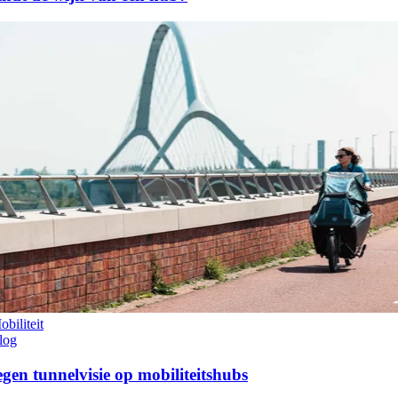
obiliteit
log
egen tunnelvisie op mobiliteitshubs