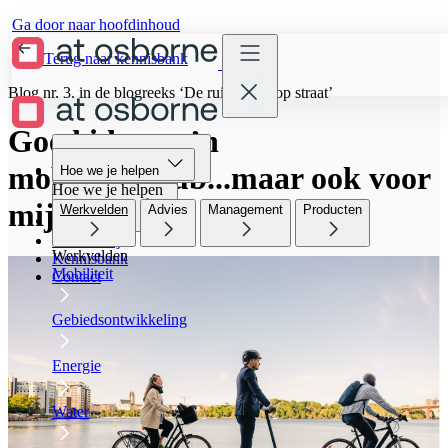
Ga door naar hoofdinhoud
Terug naar kennisbank
Blog nr. 3. in de blogreeks ‘De ruimte ligt op straat’
Goed idee, zo’n
mobiliteitshub...maar ook voor
Hoe we je helpen
Hoe we je helpen
Hoe we je helpen
mij?!
Werkvelden
Advies
Management
Producten
Wie we zijn
Werken bij
Werkvelden
Kennisbank
Mobiliteit
Contact
Gebiedsontwikkeling
Energie
Water