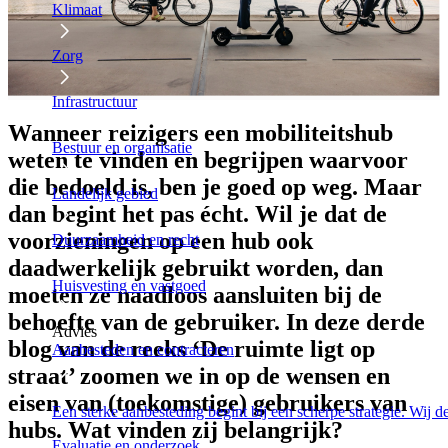
Klimaat
Zorg
Infrastructuur
Wanneer reizigers een mobiliteitshub
Bestuur en organisatie
weten te vinden en begrijpen waarvoor
die bedoeld is, ben je goed op weg. Maar
Landelijk gebied
dan begint het pas écht. Wil je dat de
voorzieningen op een hub ook
Duurzaamheid en recht
daadwerkelijk gebruikt worden, dan
Huisvesting en vastgoed
moeten ze naadloos aansluiten bij de
behoefte van de gebruiker. In deze derde
Advies
blog van de reeks ‘De ruimte ligt op
Aanbesteden en contracteren
straat’ zoomen we in op de wensen en
eisen van (toekomstige) gebruikers van
Een sterke aanbesteding begint bij een scherpe strategie. Wij 
hubs. Wat vinden zij belangrijk?
Evaluatie en onderzoek