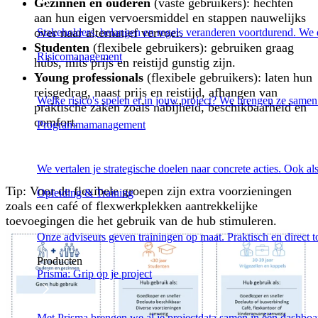
Gezinnen en ouderen
(vaste gebruikers): hechten
aan hun eigen vervoersmiddel en stappen nauwelijks
over naar alternatief vervoer.
Stakeholders, belangen en regels veranderen voortdurend. We d
Studenten
(flexibele gebruikers): gebruiken graag
Risicomanagement
hubs, mits prijs en reistijd gunstig zijn.
Young professionals
(flexibele gebruikers): laten hun
reisgedrag, naast prijs en reistijd, afhangen van
Welke risico's spelen er in jouw project? We brengen ze samen 
praktische zaken zoals nabijheid, beschikbaarheid en
comfort.
Programmamanagement
We vertalen je strategische doelen naar concrete acties. Ook al
Tip: Voor de flexibele groepen zijn extra voorzieningen
Opleiding & Training
zoals een café of flexwerkplekken aantrekkelijke
toevoegingen die het gebruik van de hub stimuleren.
Onze adviseurs geven trainingen op maat. Praktisch en direct 
Producten
Prisma: Grip op je project
Met Prisma brengen we al je projectdata samen in één dashboar