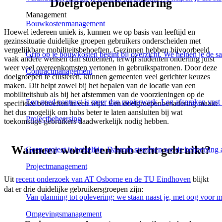
Doelgroepenbenadering
Management
Bouwkostenmanagement
Hoewel iedereen uniek is, kunnen we op basis van leeftijd en
gezinssituatie duidelijke groepen gebruikers onderscheiden met
vergelijkbare mobiliteitsbehoeften. Gezinnen hebben bijvoorbeeld
Grip op je bouwkosten begint bij overzicht. We helpen je de s
vaak andere wensen dan studenten, terwijl studenten onderling juist
weer veel overeenkomsten vertonen in gebruikspatronen. Door deze
Contractmanagement
doelgroepen te clusteren, kunnen gemeenten veel gerichter keuzes
maken. Dit helpt zowel bij het bepalen van de locatie van een
mobiliteitshub als bij het afstemmen van de voorzieningen op de
Een goed contract is meer dan papierwerk. Leg afspraken vast
specifieke behoeften in een wijk. Een doelgroepenbenadering maakt
het dus mogelijk om hubs beter te laten aansluiten bij wat
Projectbeheersing
toekomstige gebruikers daadwerkelijk nodig hebben.
Wanneer wordt een hub echt gebruikt?
Geen project is hetzelfde. Daarom stemmen we de beheersing 
Projectmanagement
Uit
recent onderzoek van AT Osborne en de TU Eindhoven
blijkt
dat er drie duidelijke gebruikersgroepen zijn:
Van planning tot oplevering: we staan naast je, met oog voor
Omgevingsmanagement