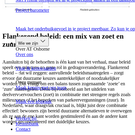
Project barometer
Maak het onderbuikgevoel in je project meetbaar. Zo kun je op
Flankerend beleid: een mix van zoet en
zuur
Wie we zijn
Over AT Osborne
Over ons
Aansluiten bij de behoeften is één kant van het verhaal, maar beleid
speelt een minstens zo grote rol in gedragsverandering. Flankerend
Visie & kernwaarden
beleid – dat wil zeggen: aanvullende beleidsmaatregelen – zorgt
ervoor dat duurzame keuzes aantrekkelijker of noodzakelijker
Onze mensen
worden. Dat vraagt om een balans tussen zogenaamde ‘zoete’ en
Maak kennis met ons team
‘zure’ maatregelen. Denk bijvoorbeeld aan het uitdelen van
deelvervoervouchers (zoet) in combinatie met strengere regels zoals
milieuzones of het beperken van parkeervergunningen (zuur). In
Maak een afspraak
Nederland, waar draagvlak cruciaal is, blijkt juist deze combinatie
effectief: bewoners zijn bereid duurzame alternatieven te overwegen
als ze aan de ene kant worden gestimuleerd én aan de andere kant
Werken bij
worden geconfronteerd met duidelijke keuzes.
Kennisbank
Contact