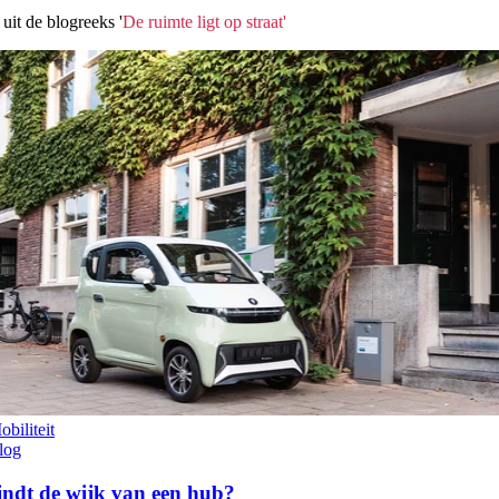
 uit de
blogreeks '
De ruimte ligt op straat'
obiliteit
log
indt de wijk van een hub?