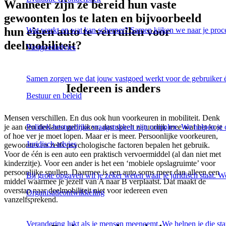
Wanneer zijn ze bereid hun vaste
gewoonten los te laten en bijvoorbeeld
hun eigen auto te verruilen voor
Wat werkt en wat kan scherper? Samen kijken we naar je proc
deelmobiliteit?
Vastgoedadvies
Samen zorgen we dat jouw vastgoed werkt voor de gebruiker én
Iedereen is anders
Bestuur en beleid
Mensen verschillen. En dus ook hun voorkeuren in mobiliteit. Denk
je aan een deelauto gebruiken, dan speelt natuurlijk mee wat het kost
Politiek-bestuurlijke vraagstukken zijn complex. We helpen je o
of hoe ver je moet lopen. Maar er is meer. Persoonlijke voorkeuren,
Juridisch advies
gewoontes en zelfs psychologische factoren bepalen het gebruik.
Voor de één is een auto een praktisch vervoermiddel (al dan niet met
kinderzitje). Voor een ander is het een ‘mobiele opslagruimte’ voor
persoonlijke spullen. Daarmee is een auto soms meer dan alleen een
Bij grote opgaven wil je zeker weten waar je juridisch staat. We
middel waarmee je jezelf van A naar B verplaatst. Dat maakt de
overstap naar deelmobiliteit niet voor iedereen even
Organisatieontwikkeling
vanzelfsprekend.
Verandering lukt als je mensen meeneemt. We helpen je die stap