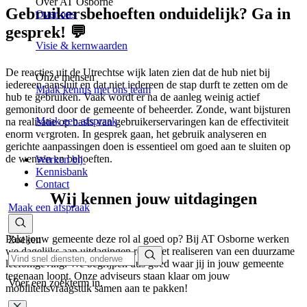
Over AT Osborne
Gebruikersbehoeften onduidelijk? Ga in
Over ons
gesprek! 💬
Visie & kernwaarden
De reacties uit de Utrechtse wijk laten zien dat de hub niet bij
Onze mensen
iedereen aansluit en dat niet iedereen de stap durft te zetten om de
Maak kennis met ons team
hub te gebruiken. Vaak wordt er na de aanleg weinig actief
gemonitord door de gemeente of beheerder. Zonde, want bijsturen
Maak een afspraak
na realisatie op basis van gebruikerservaringen kan de effectiviteit
enorm vergroten. In gesprek gaan, het gebruik analyseren en
gerichte aanpassingen doen is essentieel om goed aan te sluiten op
de wensen en behoeften.
Werken bij
Kennisbank
Contact
Wij kennen jouw uitdagingen
Maak een afspraak
Pakt jouw gemeente deze rol al goed op? Bij AT Osborne werken
Zoeken
we dagelijks aan uitdagingen rond het realiseren van een duurzame
leefomgeving. We begrijpen dus goed waar jij in jouw gemeente
tegenaan loopt. Onze adviseurs staan klaar om jouw
Voer een zoekterm in.
mobiliteitsvraagstuk samen aan te pakken!