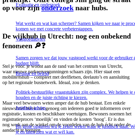
Evaluatie en onderzoek
op voor zijn
onderzoek
naar hubs.
Wat werkt en wat kan scherper? Samen kijken we naar je proc
komen we met concrete verbeterstappen.
De wijkhub in Utrecht: nog een onbekend
Vastgoedadvies
fenomeen 🔎❓
Samen zorgen we dat jouw vastgoed werkt voor de gebruiker 
budget blijft.
Stel je voor: je woont aan de rand van het centrum van Utrecht,
waar nieuwe parkeervergunningen schaars zijn. Hier staat een
Bestuur en beleid
mobiliteitshub – compleet met deelfietsen, deelauto’s en aansluiting
op het regionale busnetwerk. Ideaal, zou je denken.
Politiek-bestuurlijke vraagstukken zijn complex. We helpen je 
houden en de juiste richting te kiezen.
Maar veel bewoners weten amper dat de hub bestaat. Een enkele
Juridisch advies
nieuwsbrief bleek niet genoeg om iedereen goed te informeren over
registratie, kosten en beschikbare voertuigen. Bewoners noemen het
registratieproces ‘moeilijk’ en vinden de kosten ‘hoog’. Er is dus
nog werk aan de winkel om de voordelen van de hub écht onder de
Bij grote opgaven wil je zeker weten waar je juridisch staat. W
aandacht te brengen.
je en laten zien wat er wél kan.