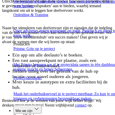
Utrecht ondersteunt dit slim door nieuwe bewoners probeervouchers
We vertalen je strategische doelen naar concrete acties. Ook al
te geven en ‘probeerafspraken’ aan te bieden, waarbij iemand
verschuiven.
langskomt om uit te leggen hoe deelvervoer werkt.
Opleiding & Training
Naast het stimuleren van deelvervoer zijn er signalen dat de indeling
Onze adviseurs geven trainingen op maat. Praktisch en direct t
van de hub een positief effect kan hebben op het gebruik ervan. Wil
jouw werk.
je van ‘jouw mobiliteitshub’ een succes maken? Dan geven wij je
alvast de wensen mee die wij horen op straat:
Producten
Prisma: Grip op je project
Eén app om alle deelauto’s te boeken.
Een vast aanspreekpunt ter plaatse, zoals een
Met Prisma brengen we al je projectdata samen in één dashboa
beheerder of buurtwinkel.
realtime inzicht en betere beheersing.
Heldere uitleg over het gebruik van de hub op
locatie, voor zowel ouderen als jongeren.
Project barometer
Meer keuze in autotypen en extra faciliteiten bij de
hub.
Maak het onderbuikgevoel in je project meetbaar. Zo kun je op 
bijsturen en verbeterpunten bespreekbaar maken.
Benieuwd hoe je de wensen van jouw wijk helder krijgt? Wij
denken graag met je mee! Neem vrijblijvend
contact
op.
Wie we zijn