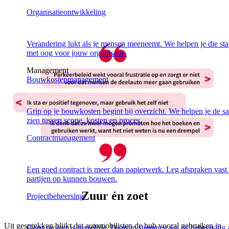
Organisatieontwikkeling
Verandering lukt als je mensen meeneemt. We helpen je die stap
met oog voor jouw organisatie.
Management
Bouwkostenmanagement
Grip op je bouwkosten begint bij overzicht. We helpen je de 
zien tussen scope, kosten en proces.
Contractmanagement
Een goed contract is meer dan papierwerk. Leg afspraken vast
partijen op kunnen bouwen.
Zuur én zoet
Projectbeheersing
Uit gesprekken blijkt dat automobilisten de hub vooral gebruiken in
Geen project is hetzelfde. Daarom stemmen we de beheersing 