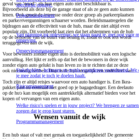
geval van ‘nood’: als hun eigen auto niet beschikbaar is.
specifieke opgave.
Bijvoorbeeld als deze bij de garage staat of als ze geen auto kunnen
lenen. Ook groeit de interesse onder deze groep als parkeerplaatsen
Projectmanagement
en parkeervergunningen schaarser worden. Beleidsmaatregelen die
bijdragen aan de effectiviteit van de hub, maar die niet altijd even
populair zijn. Dit voorbeeld laat zien dat het afstemmen van de hub
Van planning tot oplevering: we staan naast je, met oog voor 
op de behoefte van de buurt van belang is, zodat er ook iets wordt
omgeving.
teruggegeven aan de wijk.
Omgevingsmanagement
Voor bewoners zonder eigen auto is deelmobiliteit vaak een logische
aanvulling. Het lijkt er zelfs op dat het de bewoners in deze wijk
zonder eigen auto gelukt is hun leven zo in te richten dat ze deze
Stakeholders, belangen en regels veranderen voortdurend. We
ook niet nodig hebben. Daar is de hub mogelijk een onderdeel van.
je mee zodat je toch je doelen haalt.
Toch zijn er altijd reisjes waarvoor een auto handiger is. Een Ikea-
Risicomanagement
pakket past nu eenmaal niet goed op je bagagedrager. Een deelauto
op de hub kan mogelijk een aantrekkelijk alternatief bieden voor het
kopen of vervangen van een eigen auto.
Welke risico's spelen er in jouw project? We brengen ze samen
zorgen dat je erop kunt sturen.
Wensen vanuit de wijk
Programmamanagement
Een hub staat of valt met gemak en toegankelijkheid! De gemeente