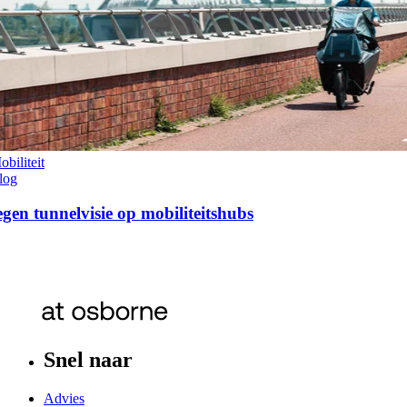
obiliteit
log
egen tunnelvisie op mobiliteitshubs
Snel naar
Advies