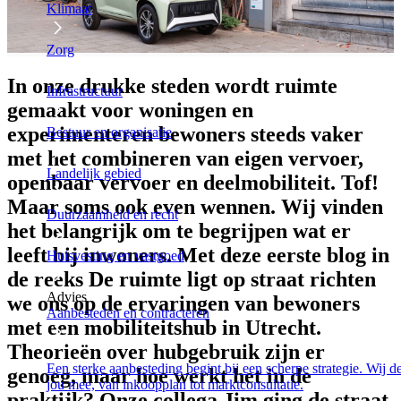
Klimaat
Zorg
In onze drukke steden wordt ruimte
Infrastructuur
gemaakt voor woningen en
experimenteren bewoners steeds vaker
Bestuur en organisatie
met het combineren van eigen vervoer,
Landelijk gebied
openbaar vervoer en deelmobiliteit. Tof!
Maar soms ook even wennen. Wij vinden
Duurzaamheid en recht
het belangrijk om te begrijpen wat er
leeft bij inwoners. Met deze eerste blog in
Huisvesting en vastgoed
de reeks De ruimte ligt op straat richten
Advies
we ons op de ervaringen van bewoners
Aanbesteden en contracteren
met een mobiliteitshub in Utrecht.
Theorieën over hubgebruik zijn er
Een sterke aanbesteding begint bij een scherpe strategie. Wij 
genoeg, maar hoe werkt het in de
jou mee, van inkoopplan tot marktconsultatie.
praktijk? Onze collega Jim ging de straat