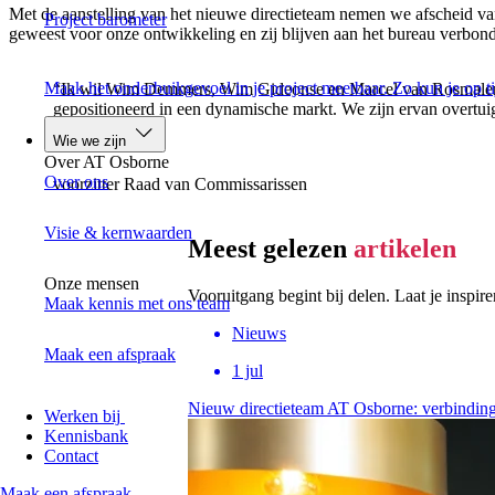
Met de aanstelling van het nieuwe directieteam nemen we afscheid 
Project barometer
geweest voor onze ontwikkeling en zij blijven aan het bureau verbonde
Maak het onderbuikgevoel in je project meetbaar. Zo kun je op t
“Ik wil Wim Demmers, Wim Gideonse en Marcel van Rosmalen en
gepositioneerd in een dynamische markt. We zijn ervan overtuig
Wie we zijn
Wim Drossaert
Over AT Osborne
Over ons
voorzitter Raad van Commissarissen
Visie & kernwaarden
Meest gelezen
artikelen
Onze mensen
Vooruitgang begint bij delen. Laat je inspir
Maak kennis met ons team
Nieuws
Maak een afspraak
1 jul
Nieuw directieteam AT Osborne: verbinding,
Werken bij
Kennisbank
Contact
Maak een afspraak