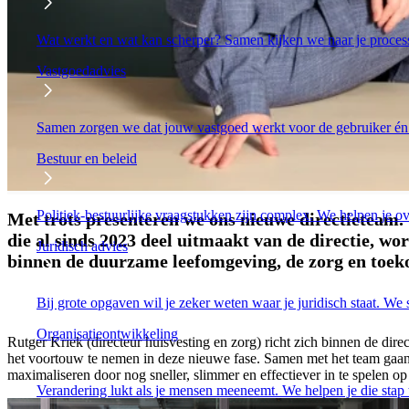
Wat werkt en wat kan scherper? Samen kijken we naar je proces
Vastgoedadvies
Samen zorgen we dat jouw vastgoed werkt voor de gebruiker én b
Bestuur en beleid
Politiek-bestuurlijke vraagstukken zijn complex. We helpen je ove
Met trots presenteren we ons nieuwe directieteam.
die al sinds 2023 deel uitmaakt van de directie, wo
Juridisch advies
binnen de duurzame leefomgeving, de zorg en toek
Bij grote opgaven wil je zeker weten waar je juridisch staat. We s
Organisatieontwikkeling
Rutger Kriek (directeur huisvesting en zorg) richt zich binnen de di
het voortouw te nemen in deze nieuwe fase. Samen met het team gaan w
maximaliseren door nog sneller, slimmer en effectiever in te spelen op
Verandering lukt als je mensen meeneemt. We helpen je die stap t