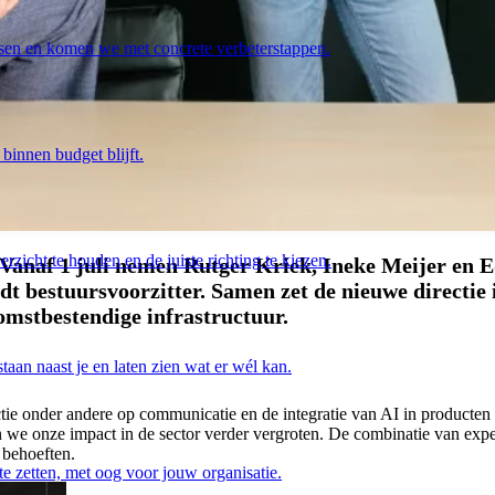
sen en komen we met concrete verbeterstappen.
innen budget blijft.
rzicht te houden en de juiste richting te kiezen.
 Vanaf 1 juli nemen Rutger Kriek, Ineke Meijer en E
rdt bestuursvoorzitter. Samen zet de nieuwe directie
omstbestendige infrastructuur.
taan naast je en laten zien wat er wél kan.
rectie onder andere op communicatie en de integratie van AI in producte
e onze impact in de sector verder vergroten. De combinatie van experti
 behoeften.
e zetten, met oog voor jouw organisatie.