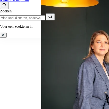
Zoeken
Voer een zoekterm in.