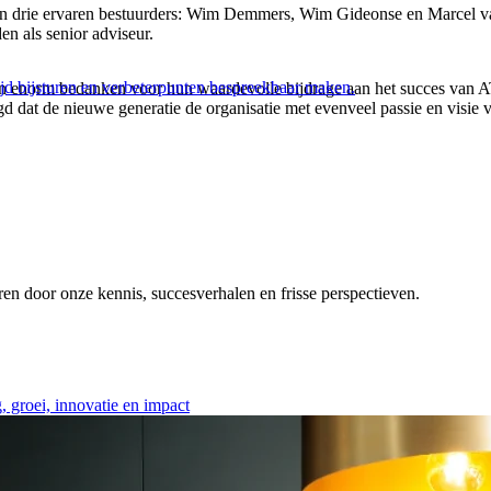
van drie ervaren bestuurders: Wim Demmers, Wim Gideonse en Marcel v
n als senior adviseur.
ijd bijsturen en verbeterpunten bespreekbaar maken.
orm bedanken voor hun waardevolle bijdrage aan het succes van AT Os
d dat de nieuwe generatie de organisatie met evenveel passie en visie 
eren door onze kennis, succesverhalen en frisse perspectieven.
 groei, innovatie en impact