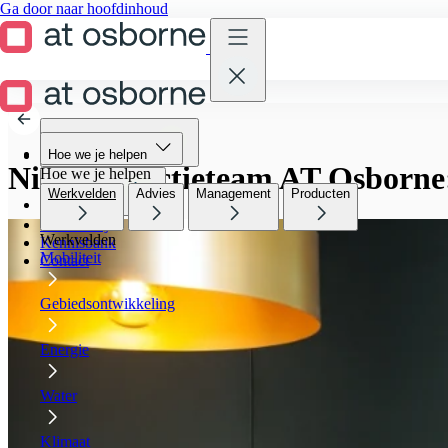
Ga door naar hoofdinhoud
Terug naar kennisbank
Hoe we je helpen
Hoe we je helpen
Nieuw directieteam AT Osborne: 
Hoe we je helpen
Werkvelden
Advies
Management
Producten
Wie we zijn
Werken bij
Werkvelden
Kennisbank
Mobiliteit
Contact
Gebiedsontwikkeling
Energie
Water
Klimaat