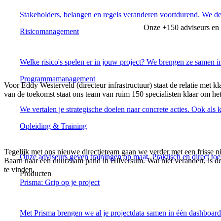
Stakeholders, belangen en regels veranderen voortdurend. We den
Onze +150 adviseurs en m
Risicomanagement
Welke risico's spelen er in jouw project? We brengen ze samen in
Programmamanagement
Voor Eddy Westerveld (directeur infrastructuur) staat de relatie met k
van de toekomst staat ons team van ruim 150 specialisten klaar om he
We vertalen je strategische doelen naar concrete acties. Ook als 
Opleiding & Training
Tegelijk met ons nieuwe directieteam gaan we verder met een frisse nie
Onze adviseurs geven trainingen op maat. Praktisch en direct to
Baarn naar een duurzaam pand in Hilversum. Wat niet verandert, is de
te vinden.
Producten
Prisma: Grip op je project
Met Prisma brengen we al je projectdata samen in één dashboard.