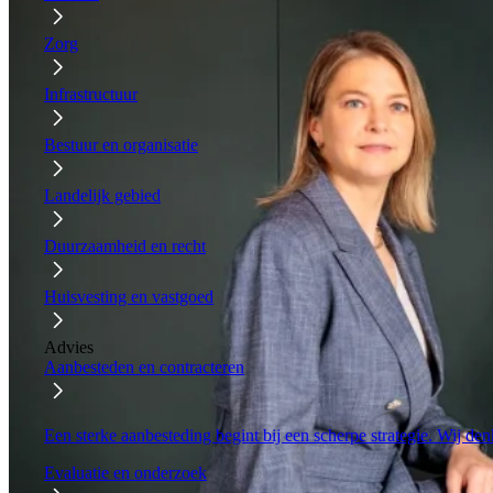
Zorg
Infrastructuur
Bestuur en organisatie
Landelijk gebied
Duurzaamheid en recht
Huisvesting en vastgoed
Advies
Aanbesteden en contracteren
Een sterke aanbesteding begint bij een scherpe strategie. Wij de
Evaluatie en onderzoek