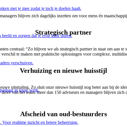
ken met je mee zodat je toch je doelen haalt.
anagers blijven zich dagelijks inzetten om voor mens én maatschappij
Strategisch partner
 beeld en zorgen dat je erop kunt sturen.
lanten centraal: “Zo blijven we als strategisch partner in staat om aan 
t verschil te maken met praktische oplossingen voor complexe, multidis
kaders verschuiven.
Verhuizing en nieuwe huisstijl
uwe uitstraling. Zo sluit onze nieuwe huisstijl nog beter aan bij de id
epasbaar in jouw werk.
 drive van het team: meer dan 150 adviseurs en managers blijven zich 
Afscheid van oud-bestuurders
 Voor realtime inzicht en betere beheersing.