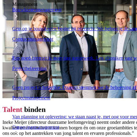
Management
Bouwkostenmanagement
Grip op je bouwkosten begint bij overzicht. We helpen je de sam
Contractmanagement
Een goed contract is meer dan papierwerk. Leg afspraken vast 
Projectbeheersing
Geen project is hetzelfde. Daarom stemmen we de beheersing af
Projectmanagement
Talent
binden
Van planning tot oplevering: we staan naast je, met oog voor m
Ineke Meijer (directeur duurzame leefomgeving) neemt onder andere 
Omgevingsmanagement
kwaliteit en continuïteit te kunnen borgen én om onze groeiambities te
ons ook op het aantrekken van jong talent en ervaren professionals.”